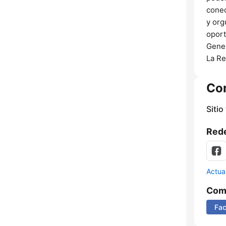
conec
y org
oport
Gener
La Re
Co
Sitio
Rede
Actua
Comp
Fa