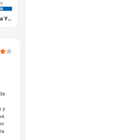
Radio Fórmula Yucatán 94.5 FM
da
s y
va
en
la