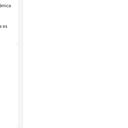
námica
a es