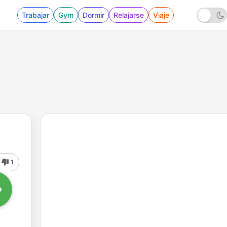
Trabajar
Gym
Dormir
Relajarse
Viaje
1