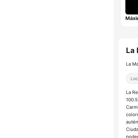
La 
La M
Loc
La R
100.5
Carme
color
autén
Ciuda
poder