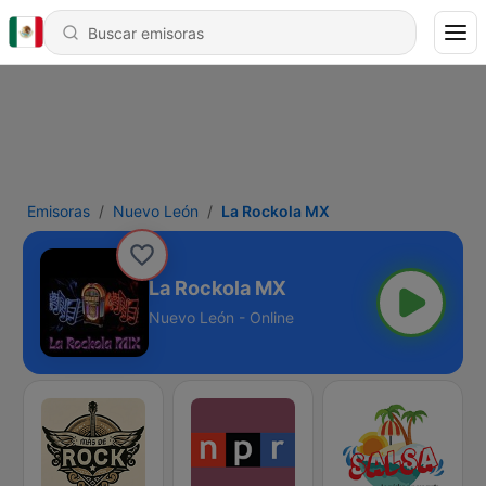
Emisoras
Nuevo León
La Rockola MX
La Rockola MX
Nuevo León - Online