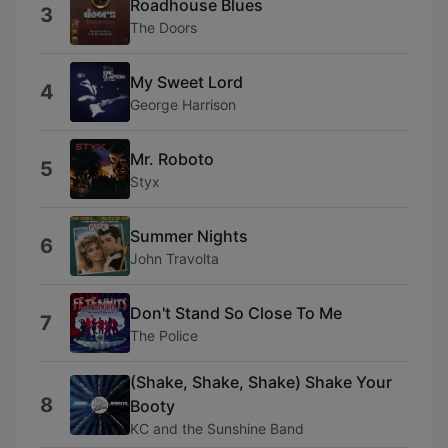
Roadhouse Blues
3
The Doors
My Sweet Lord
4
George Harrison
Mr. Roboto
5
Styx
Summer Nights
6
John Travolta
Don't Stand So Close To Me
7
The Police
(Shake, Shake, Shake) Shake Your
8
Booty
KC and the Sunshine Band