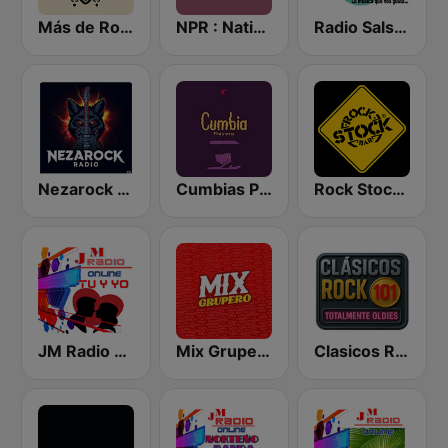
Más de Rock
NPR : National Public Radio
Radio Salsa México
Nezarock Radio
Cumbias Playeras Charangas
Rock Stock Bar
JM Radio Tu y Yo
Mix Grupero
Clasicos Rock 101