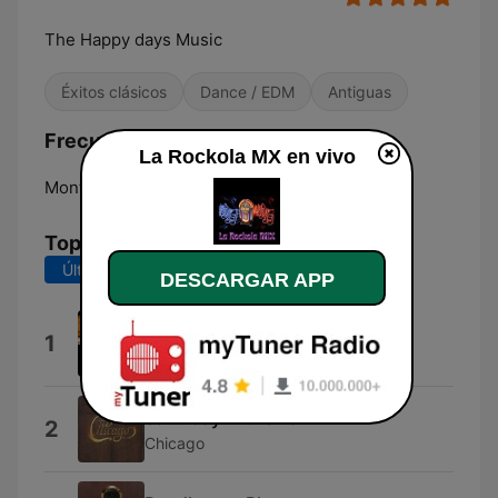
The Happy days Music
Éxitos clásicos
Dance / EDM
Antiguas
Frecuencias La Rockola MX:
La Rockola MX en vivo
Monterrey:
Online
Top Canciones
Últimos 7 días
Últimos 30 días
DESCARGAR APP
It Must Have Been Love
1
Roxette
Saturday In the Park
2
Chicago