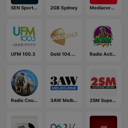
SEN Sports 1116 AM
2GB Sydney
Mediacorp CAPITAL 958
UFM 100.3
Gold 104.3 FM
Radio Activa
Radio Country Live
3AW Melbourne
2SM Super Radio