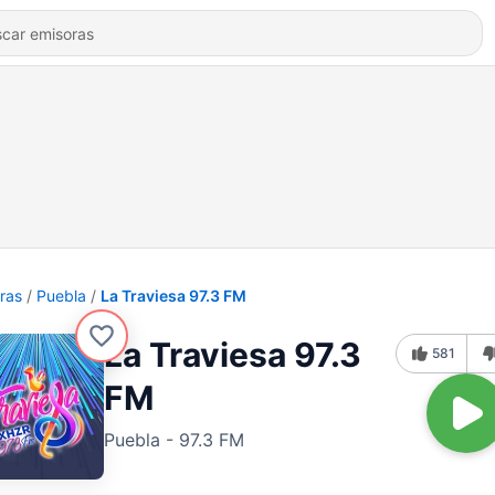
ras
Puebla
La Traviesa 97.3 FM
La Traviesa 97.3
581
FM
Puebla - 97.3 FM