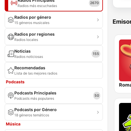
Radios Principales
2670
Radios más escuchadas
Radios por género
Emisor
15 géneros musicales
Radios por regiones
Radios locales
Noticias
155
Radios noticiosas
Recomendadas
Lista de las mejores radios
Podcasts
Roma
Podcasts Principales
50
Podcasts más populares
Podcasts por Género
18 géneros temáticos
Música