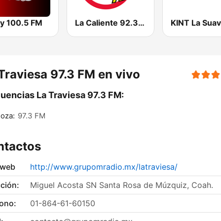
ey 100.5 FM
La Caliente 92.3 FM | Torreón
Traviesa 97.3 FM en vivo
uencias La Traviesa 97.3 FM:
oza:
97.3 FM
ntactos
 web
http://www.grupomradio.mx/latraviesa/
ción:
Miguel Acosta SN Santa Rosa de Múzquiz, Coah.
fono:
01-864-61-60150