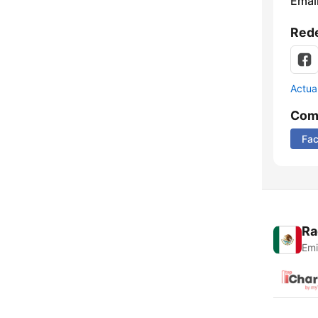
Email
Rede
Actua
Comp
Fa
Ra
Emi