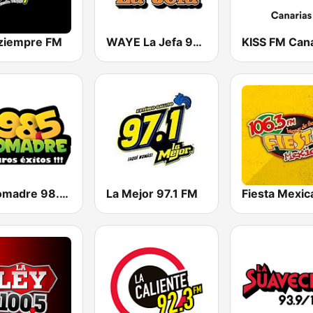
ziempre FM
WAYE La Jefa 98.3
KISS FM Cana
La Comadre 98.5 FM
La Mejor 97.1 FM