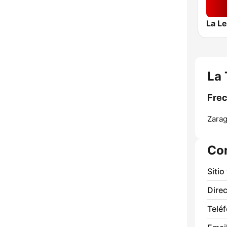
La L
La 
Frec
Zarag
Co
Sitio
Direc
Telé