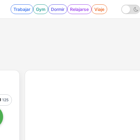
Trabajar
Gym
Dormir
Relajarse
Viaje
125