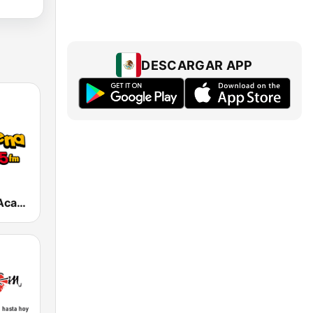
DESCARGAR APP
La KeBuena Acapulco