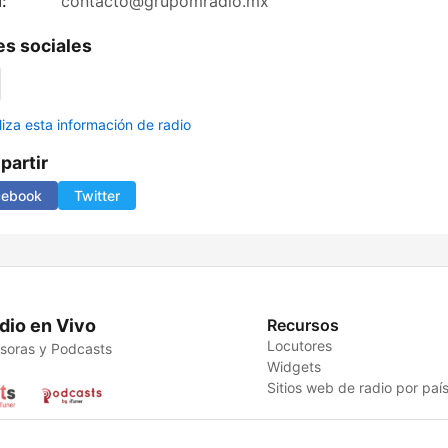
:
contacto@grupomradio.mx
s sociales
liza esta información de radio
artir
cebook
Twitter
dio en Vivo
Recursos
Locutores
soras y Podcasts
Widgets
Sitios web de radio por paí