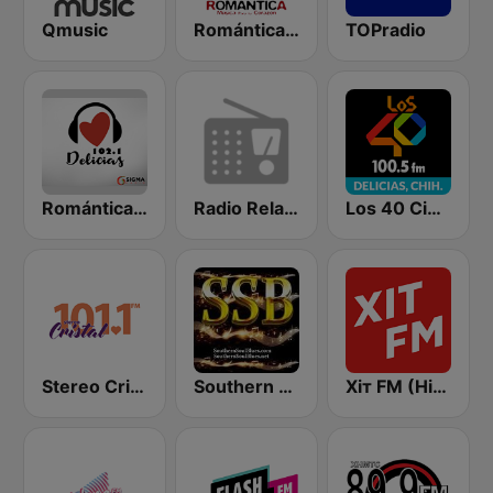
Qmusic
Romántica 90.7 FM
TOPradio
Romántica 102.1 FM Delicias
Radio Relax R&B
Los 40 Ciudad Delicias
Stereo Cristal 101.1 FM
Southern Soul Blues
Хіт FM (Hit FM) - Top