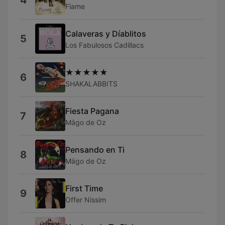
4
Flame
Calaveras y Díablitos
5
Los Fabulosos Cadillacs
★★★★★
6
SHAKALABBITS
Fiesta Pagana
7
Mägo de Oz
Pensando en Ti
8
Mägo de Oz
First Time
9
Offer Nissim