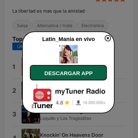
La libertad es mas que la amistad
Salsa
Alternativa / Indie
Electrónica
Top Canciones
Latin_Mania en vivo
Últimos 7 días
Últimos 30 días
Todos Bailamos Rock
1
Los Magnéticos
DESCARGAR APP
Sin Documentos
2
Los Rodriguez
El Ritmo del Garage
3
Loquillo y Los Trogloditas
Knockin' On Heavens Door