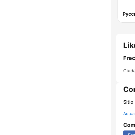
Русс
Lik
Frec
Ciuda
Co
Sitio
Actua
Comp
Fa