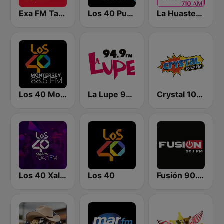
Exa FM Tampico
Los 40 Puebla
La Huasteca 710 AM
Los 40 Monterrey
La Lupe 94.9 FM |Tampico
Crystal 103.7 FM
Los 40 Xalapa
Los 40
Fusión 90.1 FM