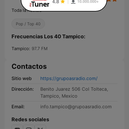
Toda la Actitud
Pop / Top 40
Frecuencias Los 40 Tampico:
Tampico:
97.7 FM
Contactos
Sitio web
https://grupoasradio.com/
Dirección:
Benito Juarez 506 Col Tolteca,
Tampico, Mexico
Email:
info.tampico@grupoasradio.com
Redes sociales