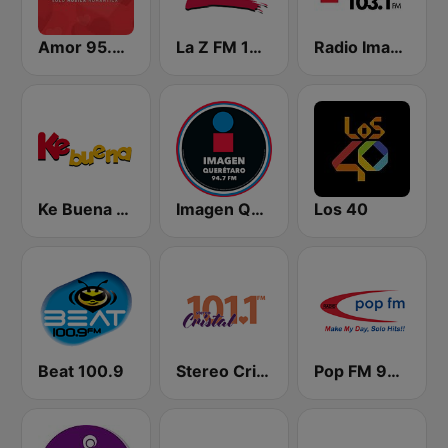
Amor 95.3 FM
La Z FM 107.3
Radio Imagen 103.1 FM
Ke Buena 92.9 FM
Imagen Querétaro 94.7 FM
Los 40
Beat 100.9
Stereo Cristal 101.1 FM
Pop FM 98.7