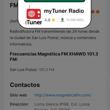
FM en vivo
¡Señal sin límites!
Radiodifusora FM transmitiendo las 24 horas desde
la ciudad de San Luis Potosí, música y contenidos
informativos.
Frecuencias Magnética FM XHAWD 101.3
FM:
San Luis Potosí:
101.3 FM
Contactos
Sitio web
http://www.magneticafm.com/
Dirección:
Loma blanca #198, Col. Loma