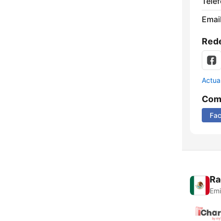
Telé
Email
Rede
Actua
Comp
Fa
Ra
Emi