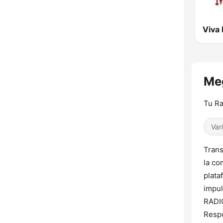
Viva 
Meg
Tu Ra
Var
Trans
la co
plata
impul
RADIO
Respo