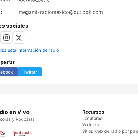
fono:
5575854573
:
megamixradiomexico@outlook.com
s sociales
liza esta información de radio
artir
cebook
Twitter
dio en Vivo
Recursos
Locutores
soras y Podcasts
Widgets
Sitios web de radio por paí