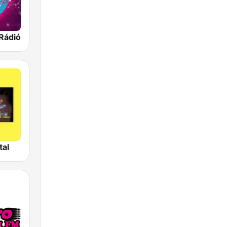
Rádió
tal