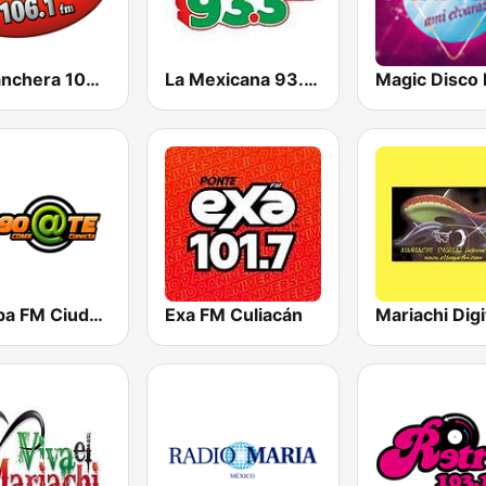
La Ranchera 106.1 FM
La Mexicana 93.3 FM
Magic Disco 
Arroba FM Ciudad de Mexico
Exa FM Culiacán
Mariachi Digi