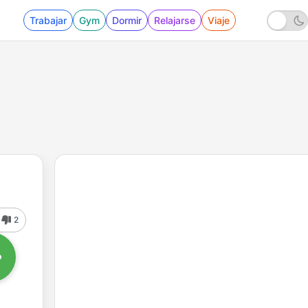
Trabajar
Gym
Dormir
Relajarse
Viaje
2