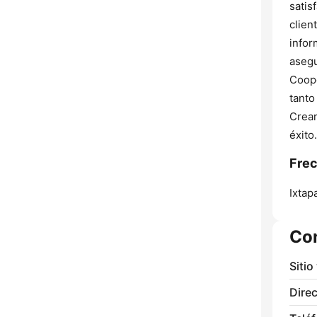
satis
clien
infor
asegu
Coope
tanto
Crear
éxito.
Frec
Ixtap
Co
Sitio
Direc