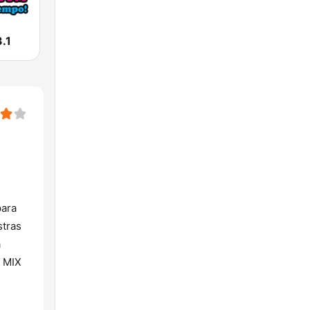
.1
para
stras
a
A MIX