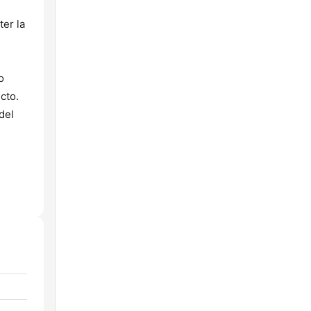
er la
o
cto.
del