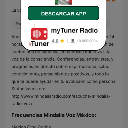
La voz de la Consciencia
DESCARGAR APP
Escucha sencilla
Noticias
Radio hablada
Ahora para todo México. Ya puedes disfrutar las 24
horas y de forma gratuita, de la mejor selección de
contenidos de Mindalia, en Mindalia Radio voz, la
voz de la consciencia. Conferencias, entrevistas, y
programas en directo sobre espiritualidad, salud
conocimiento, pensamientos positivos, y todo lo
que te puede ayudar en tu evolución como persona.
Sintonízanos en:
http://www.mindaliaradio.com/escucha-mindalia-
radio-voz/
Frecuencias Mindalia Voz México:
Mexico City:
Online