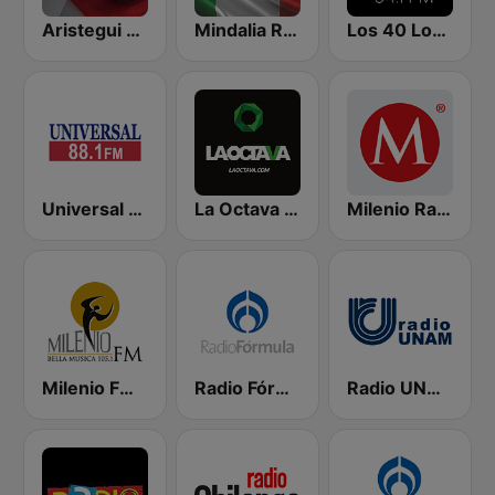
Aristegui Noticias
Mindalia Radio México
Los 40 Los Mochis
Universal 88.1 FM
La Octava 88.1 FM
Milenio Radio 103.7
Milenio FM Bella Musica
Radio Fórmula 1470 (Fórmula Femenina)
Radio UNAM 96.1 FM