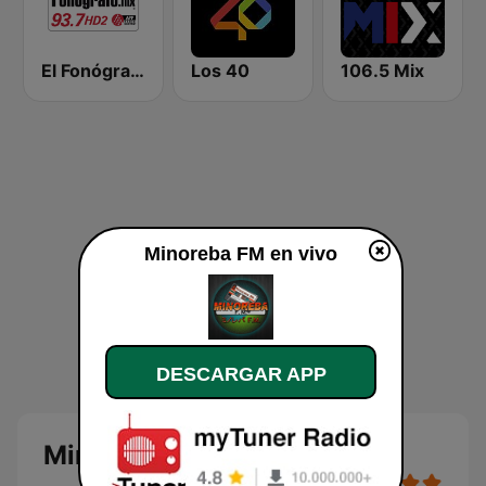
El Fonógrafo HD2
Los 40
106.5 Mix
Minoreba FM en vivo
DESCARGAR APP
Minoreba FM en vivo