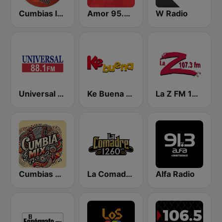
Cumbias Inmortales Radio
Amor 95.3 FM
W Radio
Universal 88.1 FM
Ke Buena 92.9 FM
La Z FM 107.3
Cumbias Mix
La Comadre 1260 AM
Alfa Radio