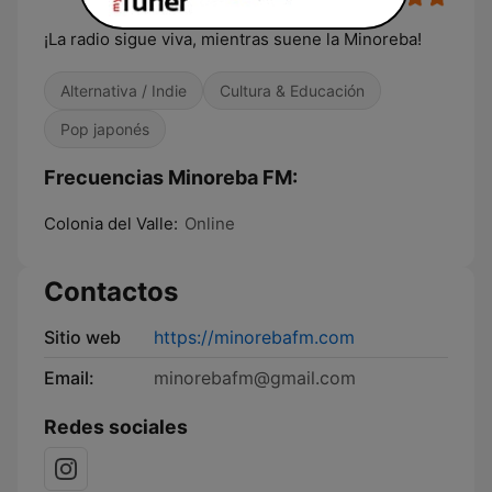
¡La radio sigue viva, mientras suene la Minoreba!
Alternativa / Indie
Cultura & Educación
Pop japonés
Frecuencias Minoreba FM:
Colonia del Valle:
Online
Contactos
Sitio web
https://minorebafm.com
Email:
minorebafm@gmail.com
Redes sociales