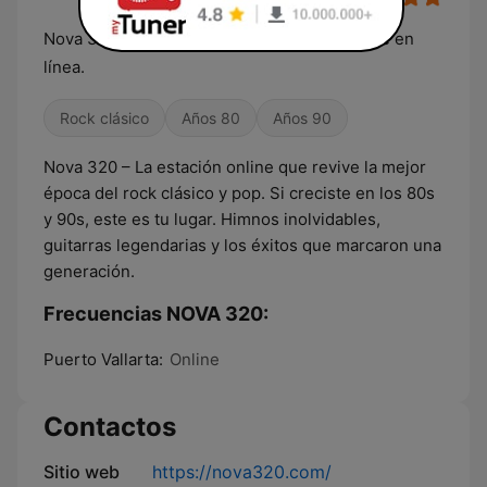
Nova 320, el soundtrack de tu vida… siempre en
línea.
Rock clásico
Años 80
Años 90
Nova 320 – La estación online que revive la mejor
época del rock clásico y pop. Si creciste en los 80s
y 90s, este es tu lugar. Himnos inolvidables,
guitarras legendarias y los éxitos que marcaron una
generación.
Frecuencias NOVA 320:
Puerto Vallarta:
Online
Contactos
Sitio web
https://nova320.com/