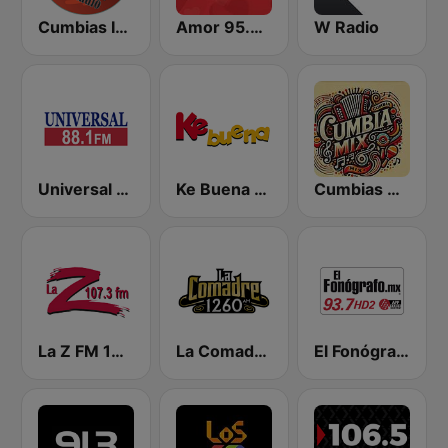
Cumbias Inmortales Radio
Amor 95.3 FM
W Radio
Universal 88.1 FM
Ke Buena 92.9 FM
Cumbias Mix
La Z FM 107.3
La Comadre 1260 AM
El Fonógrafo HD2