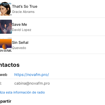
That’s So True
Gracie Abrams
Save Me
David Lopez
Sin Señal
Quevedo
ntactos
 web
https://novafm.pro/
:
cabina@novafm.pro
liza esta información de radio
artir