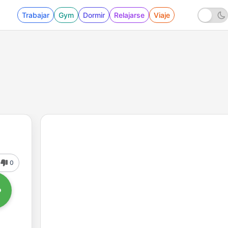
Trabajar
Gym
Dormir
Relajarse
Viaje
0