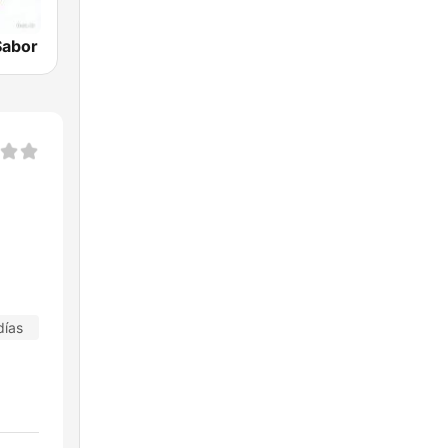
Sabor
días