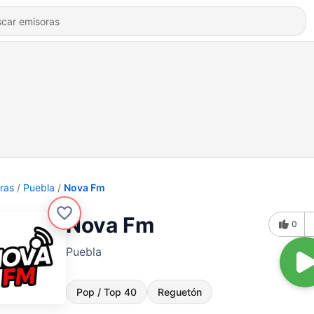
ras
Puebla
Nova Fm
Nova Fm
0
Puebla
Pop / Top 40
Reguetón