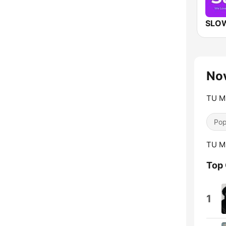
SLO
Nov
TU MÚ
Pop
TU MÚ
Top
1