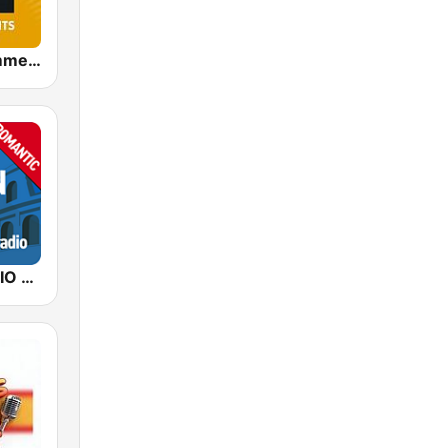
90s 90s Sommerhits
ITALIAN RADIO - ITALIAN.radio