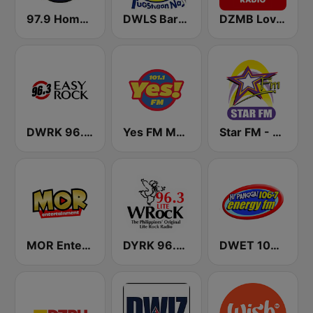
97.9 Home Radio
DWLS Barangay LS 97.1 FM
DZMB Love Radio 90.7 FM
DWRK 96.3 Easy Rock Manila
Yes FM Manila 101.1
Star FM - Manila
MOR Entertainment
DYRK 96.3 WRocK
DWET 106.7 Energy FM