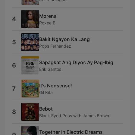
Morena
4
Roxee B
Bakit Ngayon Ka Lang
5
Pops Fernandez
Sapagkat Ang Diyos Ay Pag-Ibig
6
Erik Santos
It's Nonsense!
7
Gil Kita
Bebot
8
Black Eyed Peas with James Brown
Together In Electric Dreams