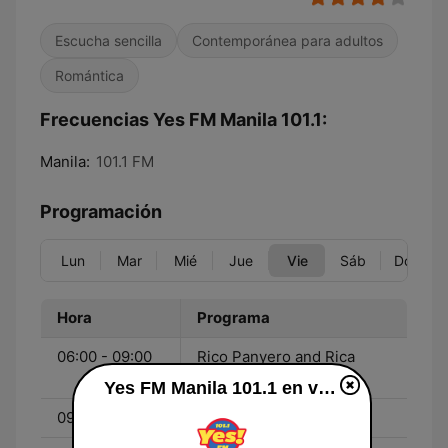
Escucha sencilla
Contemporánea para adultos
Romántica
Frecuencias Yes FM Manila 101.1:
Manila:
101.1 FM
Programación
Lun
Mar
Mié
Jue
Vie
Sáb
Dom
Hora
Programa
06:00 - 09:00
Rico Panyero and Rica
Herra
Yes FM Manila 101.1 en vivo
09:00 - 12:00
Maria Morena