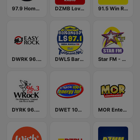
97.9 Home Radio
DZMB Love Radio 90.7 FM
91.5 Win Radio Manila
DWRK 96.3 Easy Rock Manila
DWLS Barangay LS 97.1 FM
Star FM - Manila
DYRK 96.3 WRocK
DWET 106.7 Energy FM
MOR Entertainment