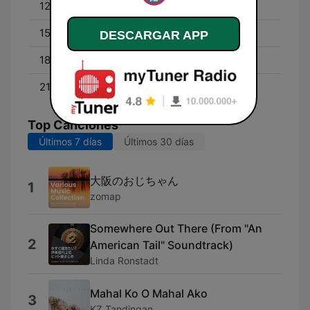
12:00 - 15:00
Shai Tisai
15:00 - 18:00
Sexy Megan
DESCARGAR APP
18:00 - 21:00
Bebe Boy
21:00 - 00:00
Ganda Wanda
Top Canciones
Últimos 7 días
Últimos 30 días
大阪のおじちゃん
1
zomap
Somewhere Out There (From "An
2
American Tail" Soundtrack)
Linda Ronstadt
Mahal Ko O Mahal Ako
3
KZ Tandingan