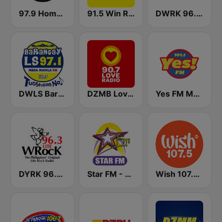
97.9 Home Radio
91.5 Win Radio Manila
DWRK 96.3 Easy Rock Manila
DWLS Barangay LS 97.1 FM
DZMB Love Radio 90.7 FM
Yes FM Manila 101.1
DYRK 96.3 WRocK
Star FM - Manila
Wish 107.5 FM