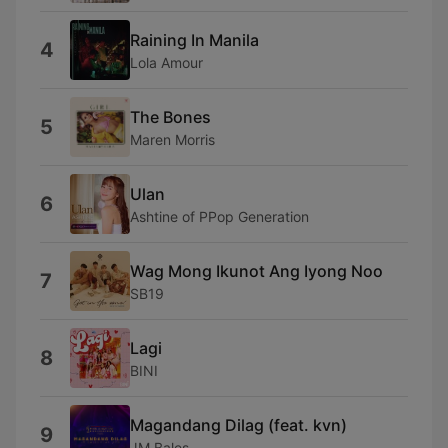
Raining In Manila
4
Lola Amour
The Bones
5
Maren Morris
Ulan
6
Ashtine of PPop Generation
Wag Mong Ikunot Ang Iyong Noo
7
SB19
Lagi
8
BINI
Magandang Dilag (feat. kvn)
9
JM Bales