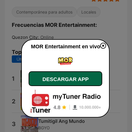
Contemporánea para adultos
Locales
Frecuencias MOR Entertainment:
Quezon City:
Online
MOR Entertainment en vivo
Top Canciones
Últimos 7 días
Últimos 30 días
Alab (Burning)
1
DESCARGAR APP
SB19
Permission to Dance
2
防弾少年団
Tumitigil Ang Mundo
3
BGYO