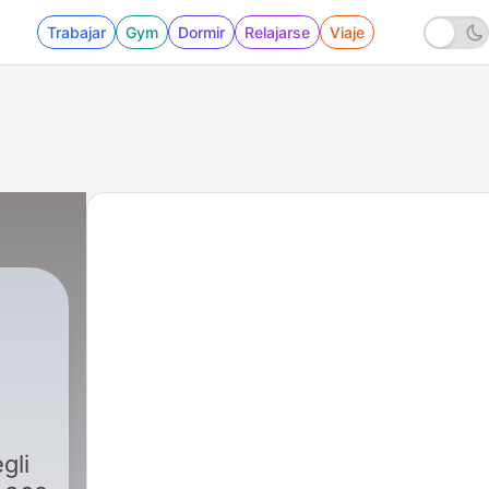
Trabajar
Gym
Dormir
Relajarse
Viaje
gli