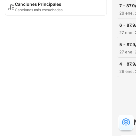
Canciones Principales
-
7
87.9
Canciones más escuchadas
28 ene. 
-
6
87.9
27 ene. 
-
5
87.9
27 ene. 
-
4
87.9
26 ene. 