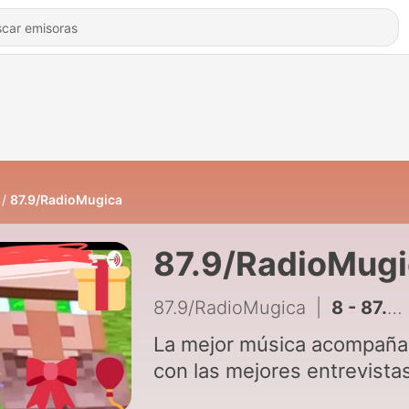
87.9/RadioMugica
87.9/RadioMugi
87.9/RadioMugica
|
8 - 87.9/RadioMugica (Sin filtros #7)
La mejor música acompañ
con las mejores entrevista