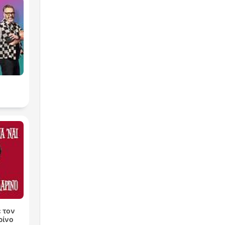
ε τον
ρίνο