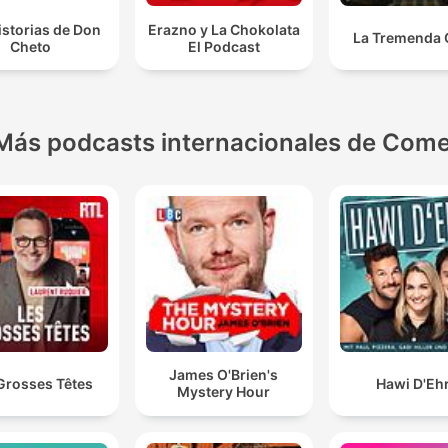
istorias de Don
Erazno y La Chokolata
La Tremenda 
Cheto
El Podcast
Más podcasts internacionales de Come
James O'Brien's
Grosses Têtes
Hawi D'Eh
Mystery Hour