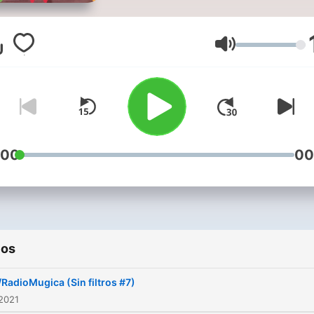
Volumen
:00
00
ios
/RadioMugica (Sin filtros #7)
2021