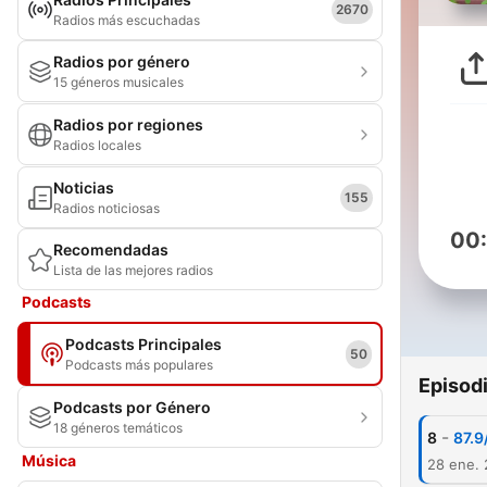
2670
Radios más escuchadas
Radios por género
15 géneros musicales
Radios por regiones
Radios locales
Noticias
155
Radios noticiosas
00
Recomendadas
Lista de las mejores radios
Podcasts
Podcasts Principales
50
Podcasts más populares
Episod
Podcasts por Género
18 géneros temáticos
-
8
87.9
Música
28 ene. 