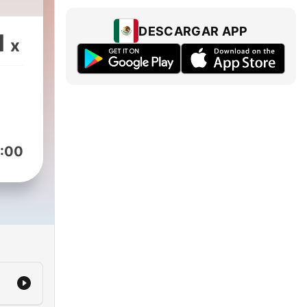
DESCARGAR APP
1
x
:00