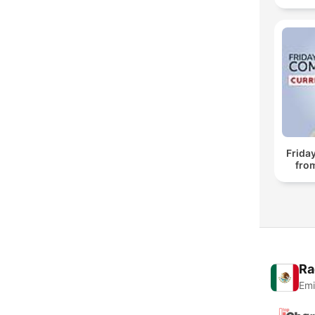
Frida
fro
Ra
Emi