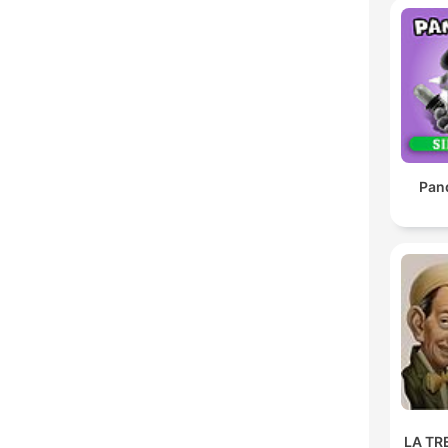
Pan
LA TR