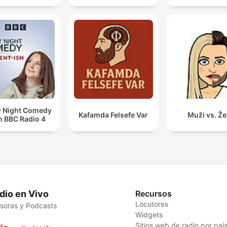
y Night Comedy
Kafamda Felsefe Var
Muži vs. Ž
m BBC Radio 4
dio en Vivo
Recursos
Locutores
soras y Podcasts
Widgets
Sitios web de radio por paí