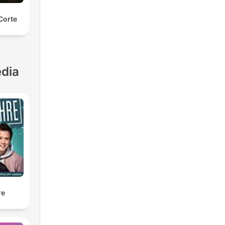
Corte
dia
re