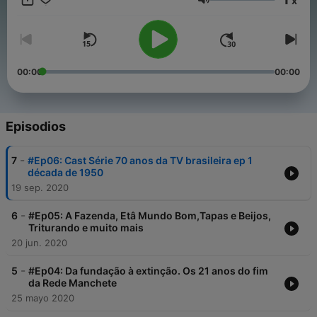
x
você.
Volumen
00:00
00:00
Episodios
-
7
#Ep06: Cast Série 70 anos da TV brasileira ep 1
década de 1950
19 sep. 2020
-
6
#Ep05: A Fazenda, Etâ Mundo Bom,Tapas e Beijos,
Triturando e muito mais
20 jun. 2020
-
5
#Ep04: Da fundação à extinção. Os 21 anos do fim
da Rede Manchete
25 mayo 2020