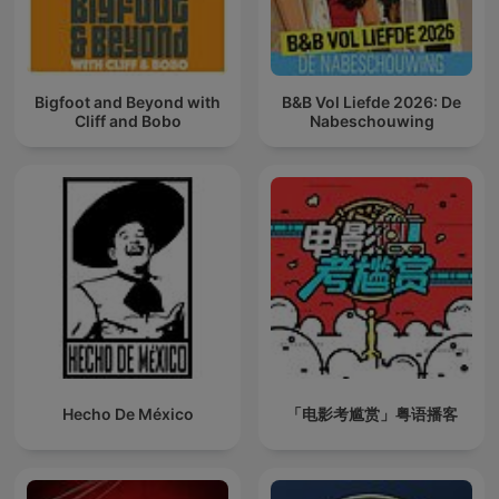
Bigfoot and Beyond with
B&B Vol Liefde 2026: De
Cliff and Bobo
Nabeschouwing
Hecho De México
「电影考尴赏」粤语播客