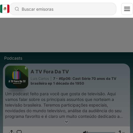
Podcasts
A TV Fora Da TV
Luis Carlos
|
7 - #Ep06: Cast Série 70 anos da TV
brasileira ep 1 década de 1950
Um podcast feito para você que gosta de televisão. Aqui
vamos falar sobre os principais assuntos que norteiam a
televisão brasileira. Teremos participações especiais,
novidades do mundo televisivo, análise da audiência do seu
programa favorito e é claro um muito conteúdo dedicado a
nostalgia da TV. Tudo isso e muito mais só comigo Luis Carlos
aqui no A TV Fora Da TV um podcast que é sintonizado em
1