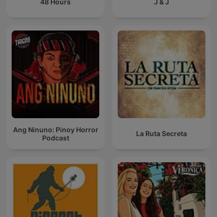
48 Hours
J & J
Ang Ninuno: Pinoy Horror
La Ruta Secreta
Podcast