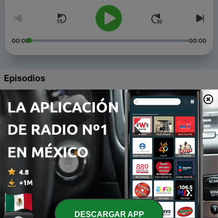
00:00
00:00
Episodios
-
6
Top 3 Challenges in Manufacturing
05 mayo 2021
-
5
How to Succeed in New Normal with Hybrid
Workplace? (Part 2)
22 abr. 2021
-
4
How to Succeed in New Normal with Hybrid
Workplace? (Part 1)
15 abr. 2021
-
3
Sudah Siapkah Anda Pembelajaran Tatap Muka?
DESCARGAR APP