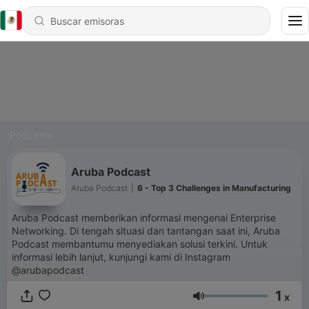
Podcasts
Aruba Podcast
Aruba Podcast
|
6 - Top 3 Challenges in Manufacturing
Aruba Podcast memberikan informasi mengenai Enterprise
Networking. Di tengah situasi dan tantangan saat ini, Aruba
Podcast membantumu menyediakan solusi terkini. Untuk
informasi lebih lanjut, kunjungi kami di Instagram
@arubapodcast
1
x
Volumen