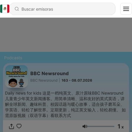
Podcasts
BBC Newsround
BBC Newsround
|
163 - 08.07.2026
Daily news for kids 这是一档纯英文、原汁原味BBC Newsround
儿童青少年英文新闻播客。用简单清晰、温和友好的英式英语，讲
解全球新闻、趣味科普、校园话题与暖心故事，适合孩子磨耳朵、
学英语、轻松了解世界。定期更新，纯正英文输入，轻松易懂。 如
需原版视频（双语字幕）看联系方式
1
x
Volumen