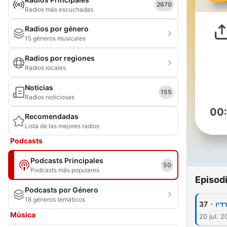
2670
Radios más escuchadas
Radios por género
15 géneros musicales
Radios por regiones
Radios locales
Noticias
155
Radios noticiosas
00
Recomendadas
Lista de las mejores radios
Podcasts
Podcasts Principales
50
Podcasts más populares
Episod
Podcasts por Género
18 géneros temáticos
-
37
Música
20 jul. 