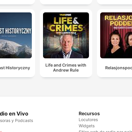
Life and Crimes with
st Historyczny
Relasjonspo
Andrew Rule
dio en Vivo
Recursos
Locutores
soras y Podcasts
Widgets
Sitios web de radio por paí