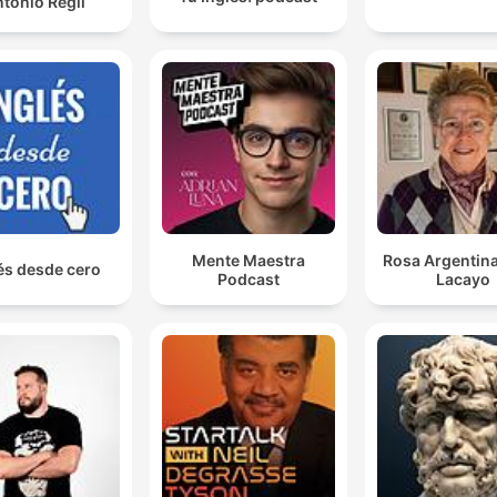
tonio Regil
Mente Maestra
Rosa Argentina
és desde cero
Podcast
Lacayo