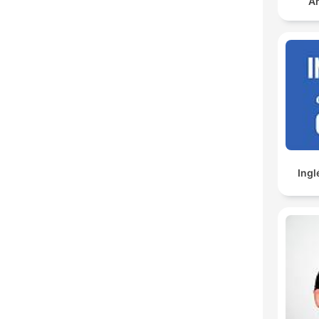
An
Ingl