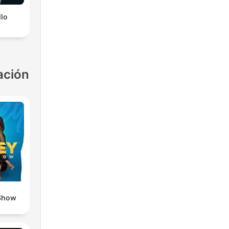
llo
ación
Show