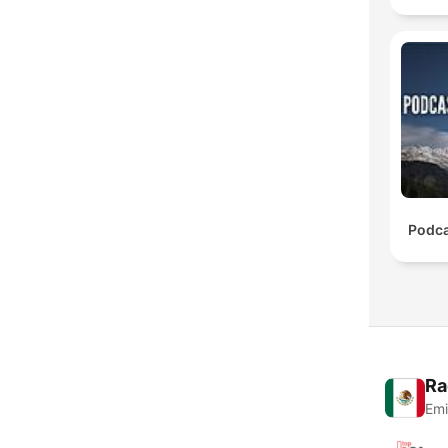
Podca
Ra
Emi