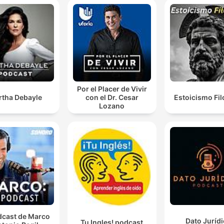
Por el Placer de Vivir
rtha Debayle
con el Dr. Cesar
Estoicismo Fil
Lozano
dcast de Marco
Dato Juríd
Tu Ingles! podcast