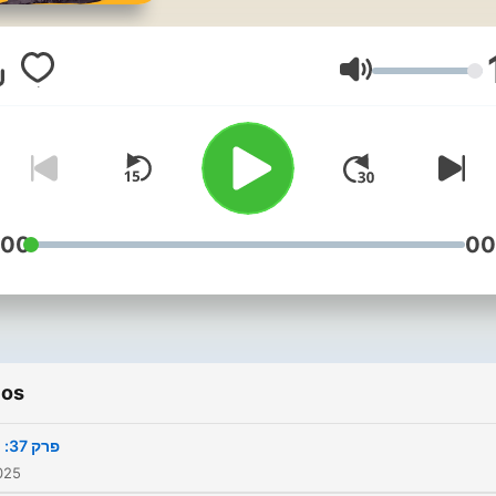
לימד אתכם. רגע, אז זה פודקאסט
על כלום? לא, מה פתאום, חס
וחלילה! חור בהשכלה הוא
Volumen
פודקאסט ידע כללי ולכן הוא
מתמקד בנושאים שהם דווקא
סית מוכרים - אבל שווה להכיר
אותם יותר. חור בהשכלה הוא
קה עצמאית של יובל שדה, מי
:00
00
וניין לתמוך בפודקאסט מוזמן
לעשות את זה דרך הלינק הבא:
https://www.buymeacoffe
הנה לינק לדף הפייסבוק שלנו 
ios
מוזמנים להיכנס ולהשאיר חותם
https://www.facebook.co
פרק 37: רדיו
2025