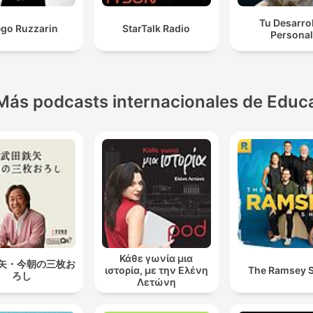
Tu Desarro
ego Ruzzarin
StarTalk Radio
Personal
Más podcasts internacionales de Educ
Κάθε γωνία μια
矢・今朝の三枚お
ιστορία, με την Ελένη
The Ramsey 
ろし
Λετώνη