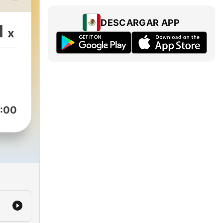
DESCARGAR APP
1
x
יח
הפ
:00
שמע
e.com/yuvalsade55
-
!
m/KnowledgeHole