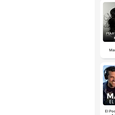
Ma
El Po