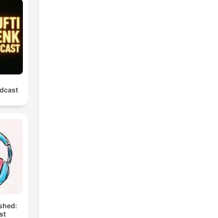
dcast
shed:
st