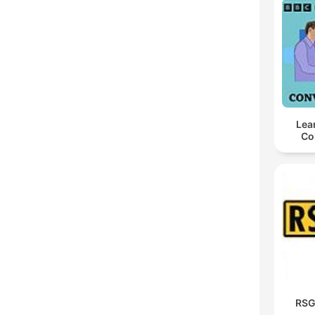
Lea
Co
RSG