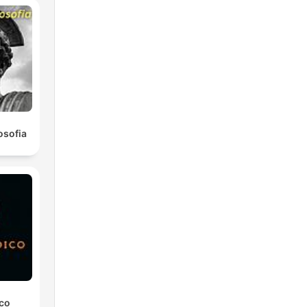
osofia
ico