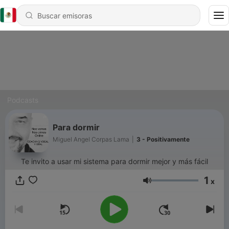
Podcasts
Para dormir
Miguel Angel Corpas Lama
|
3 - Positivamente
Te invito a usar mi sistema para dormir mejor y más fácil
1
x
Volumen