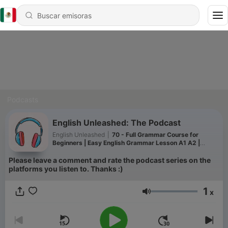
Podcasts
English Unleashed: The Podcast
English Unleashed
|
70 - Full Grammar Course for
Beginners | Easy English Grammar Lesson A1 A2 |
Tenses in English | Podcast
Please leave a comment and rate the podcast series on the
platforms you listen to. Thanks :)
1
x
Volumen