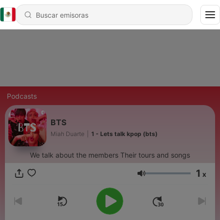
Podcasts
BTS
Miah Duarte
|
1 - Lets talk kpop (bts)
We talk about the members Their tours and songs
1
x
Volumen