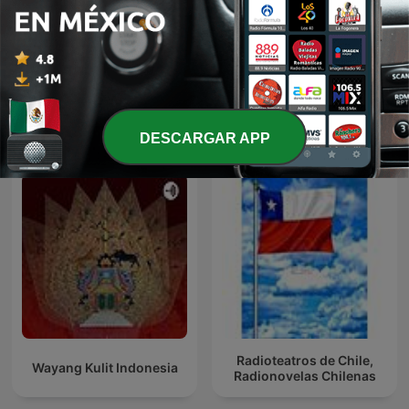
Audiolibros y relatos
Fresh Air
Más podcasts internacionales de Arte
DESCARGAR APP
Radioteatros de Chile,
Wayang Kulit Indonesia
Radionovelas Chilenas