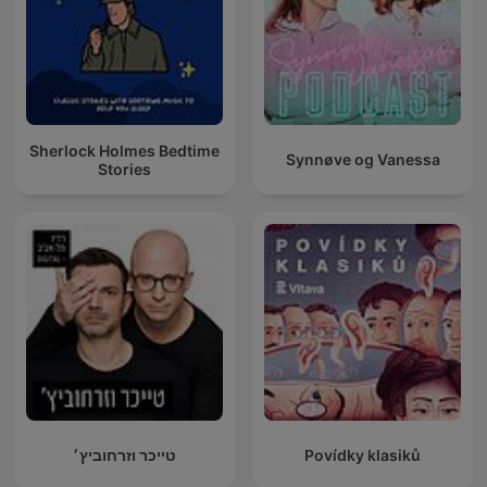
Sherlock Holmes Bedtime
Synnøve og Vanessa
Stories
טייכר וזרחוביץ׳
Povídky klasiků