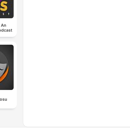
: An
odcast
rosu