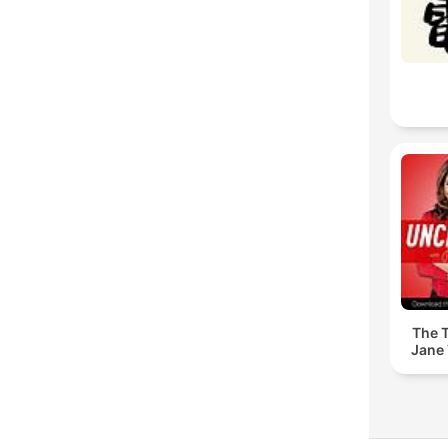
The T
Jane 