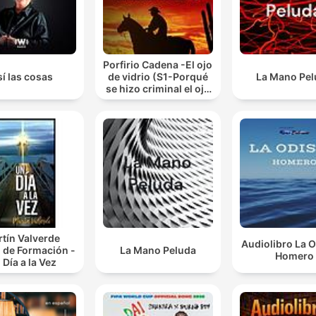
Porfirio Cadena -El ojo
í las cosas
de vidrio (S1-Porqué
La Mano Pe
se hizo criminal el ojo
de vidrio.)
tín Valverde
Audiolibro La O
 de Formación -
La Mano Peluda
Homero
 Día a la Vez