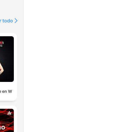
r todo
e en W