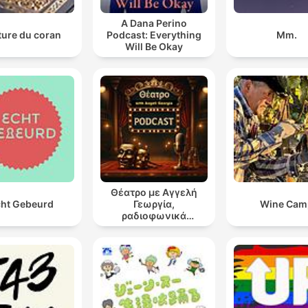
A Dana Perino
ture du coran
Podcast: Everything
Mm.
Will Be Okay
Θέατρο με Αγγελή
ht Gebeurd
Γεωργία,
Wine Cam
ραδιοφωνικά
θεατρικά έργα