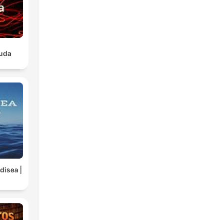
luda
disea |