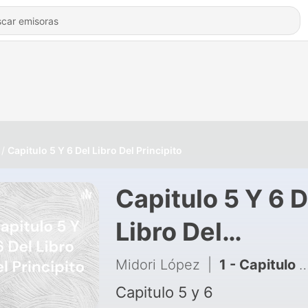
Capitulo 5 Y 6 Del Libro Del Principito
Capitulo 5 Y 6 D
Libro Del
Principito
Midori López
|
1 - Capitulo 5 y 6 del libro del principito
Capitulo 5 y 6