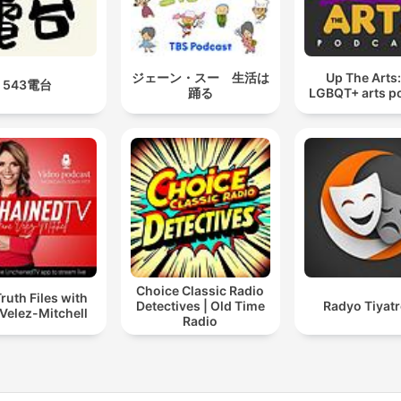
ジェーン・スー 生活は
Up The Arts
543電台
踊る
LGBQT+ arts p
Choice Classic Radio
ruth Files with
Detectives | Old Time
Radyo Tiyat
Velez-Mitchell
Radio