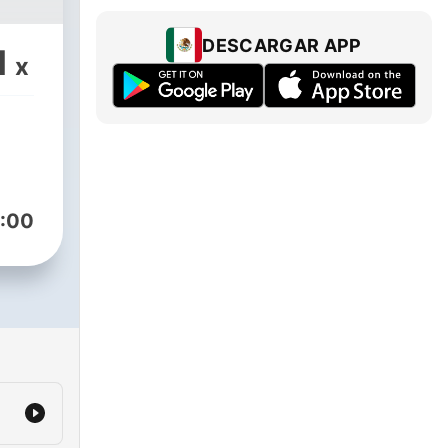
DESCARGAR APP
1
x
:00