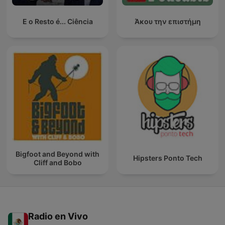
E o Resto é... Ciência
Άκου την επιστήμη
Bigfoot and Beyond with
Hipsters Ponto Tech
Cliff and Bobo
Radio en Vivo