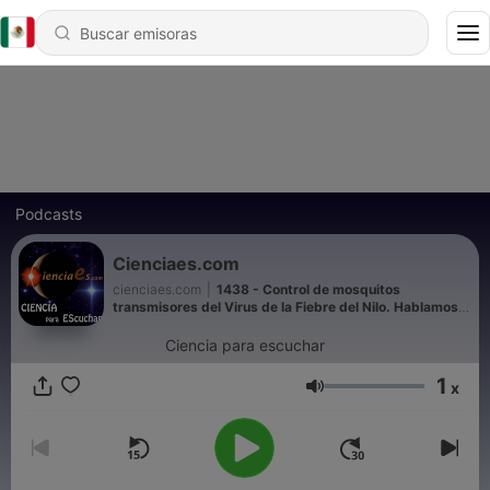
Podcasts
Cienciaes.com
cienciaes.com
|
1438 - Control de mosquitos
transmisores del Virus de la Fiebre del Nilo. Hablamos
con Rubén Bueno - Hablando con Científicos
Ciencia para escuchar
1
x
Volumen