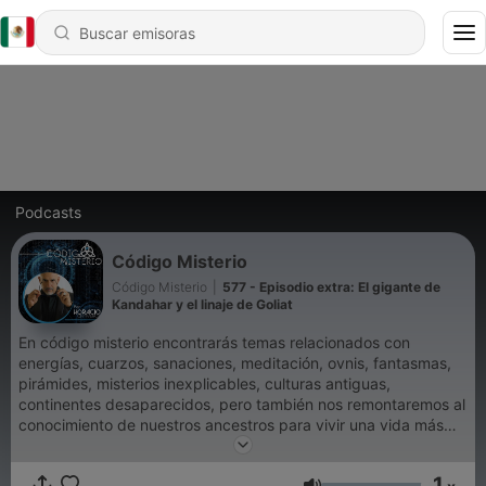
Podcasts
Código Misterio
Código Misterio
|
577 - Episodio extra: El gigante de
Kandahar y el linaje de Goliat
En código misterio encontrarás temas relacionados con
energías, cuarzos, sanaciones, meditación, ovnis, fantasmas,
pirámides, misterios inexplicables, culturas antiguas,
continentes desaparecidos, pero también nos remontaremos al
conocimiento de nuestros ancestros para vivir una vida más
sencilla pero plena.
1