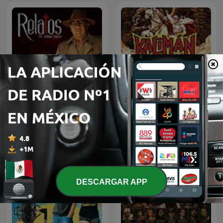
Kalimán | 01 Los
Relatos por Santiago
Profanadores de Tumbas
Segovia
-1963
DESCARGAR APP