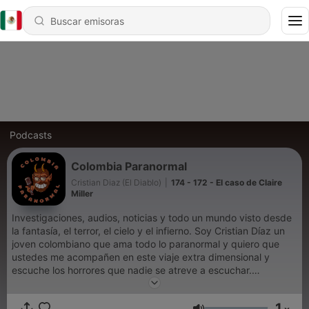
Podcasts
Colombia Paranormal
Cristian Diaz (El Diablo)
|
174 - 172 - El caso de Claire
Miller
Investigaciones, audios, noticias y todo un mundo visto desde
la fantasía, el terror, el cielo y el infierno. Soy Cristian Díaz un
joven colombiano que ama todo lo paranormal y quiero que
ustedes me acompañen en este viaje extra dimensional y
escuche los horrores que nadie se atreve a escuchar.
BIENVENIDOS.
1