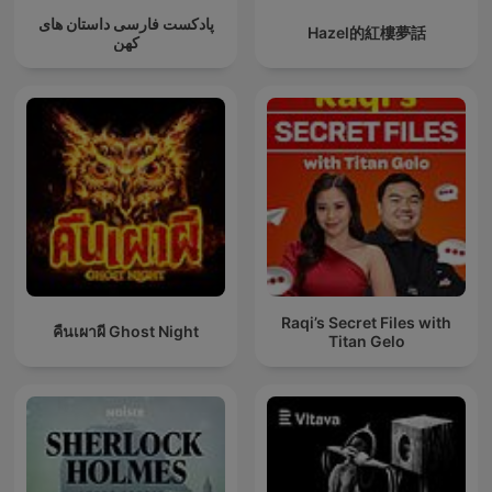
پادکست فارسی داستان های
Hazel的紅樓夢話
کهن
Raqi’s Secret Files with
คืนเผาผี Ghost Night
Titan Gelo