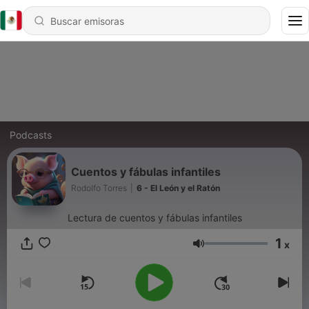
Podcasts
Cuentos y fábulas infantiles
Rodolfo Torres
|
6 - El León y el Ratón
Lectura de cuentos y fábulas infantiles
1
x
Volumen