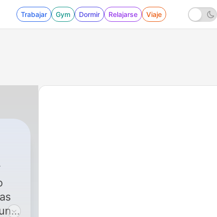
Trabajar
Gym
Dormir
Relajarse
Viaje
o
ras
 un