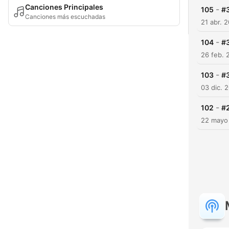
Canciones Principales
-
105
#3
Canciones más escuchadas
21 abr. 
-
104
#3
26 feb. 
-
103
#3
03 dic. 
-
102
#
22 mayo