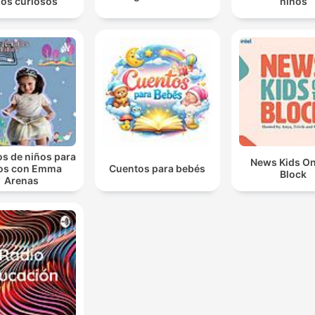
ños curiosos
niños
s de niños para
News Kids O
os con Emma
Cuentos para bebés
Block
Arenas