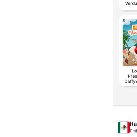
Verda
Lo
Pres
Daffy
Ra
Emi