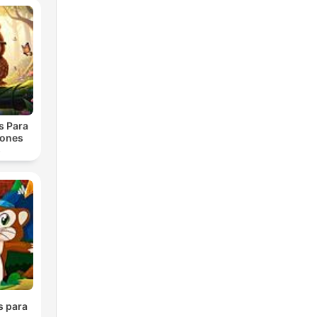
s Para
iones
s
s para