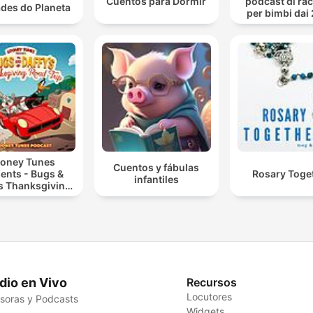
Cuentos para Dormir
podcast di ra
des do Planeta
per bimbi dai 
anni
oney Tunes
Cuentos y fábulas
ents - Bugs &
Rosary Toge
infantiles
’s Thanksgiving
Road Trip
dio en Vivo
Recursos
Locutores
soras y Podcasts
Widgets