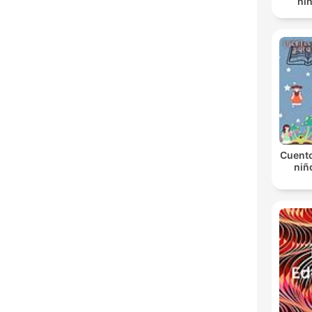
ni
Cuento
niñ