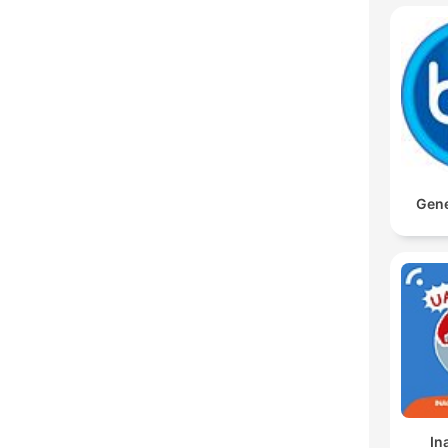
Gene
In