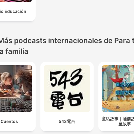
io Educación
Más podcasts internacionales de Para 
la familia
童话故事｜睡前
Cuentos
543電台
童故事