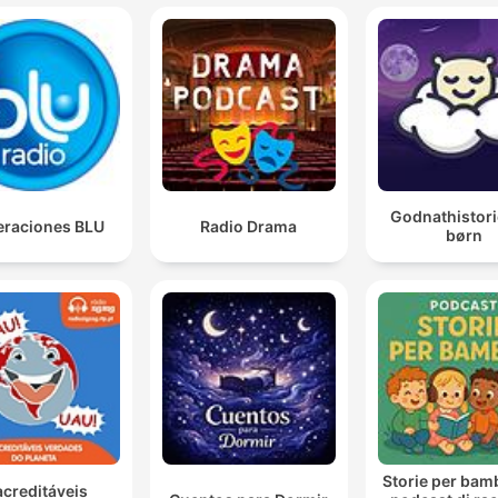
Godnathistori
raciones BLU
Radio Drama
børn
Storie per bambi
acreditáveis