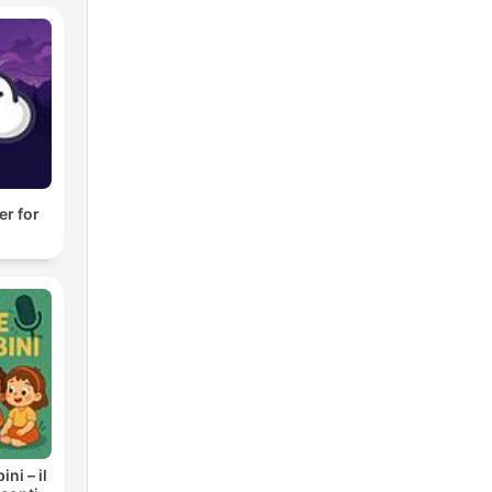
er for
ni – il