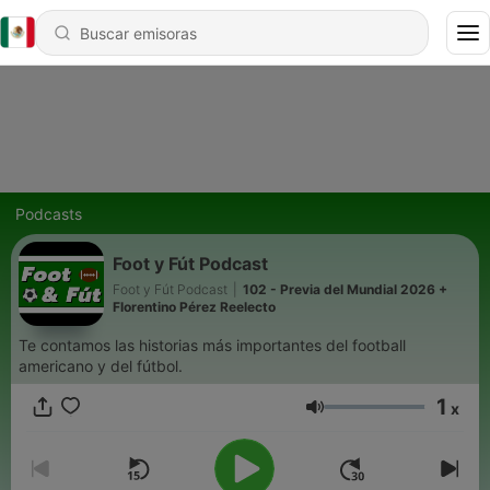
Podcasts
Foot y Fút Podcast
Foot y Fút Podcast
|
102 - Previa del Mundial 2026 +
Florentino Pérez Reelecto
Te contamos las historias más importantes del football
americano y del fútbol.
1
x
Volumen