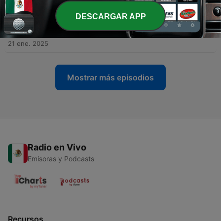
-
98
Eagles vs Commanders y Chiefs vs Bills Por El
DESCARGAR APP
Pase Al Super Bowl, Real Madrid Nuevo Líder de La
Liga, Nueva Crisis del Manchester United
21 ene. 2025
Mostrar más episodios
Radio en Vivo
Emisoras y Podcasts
Recursos