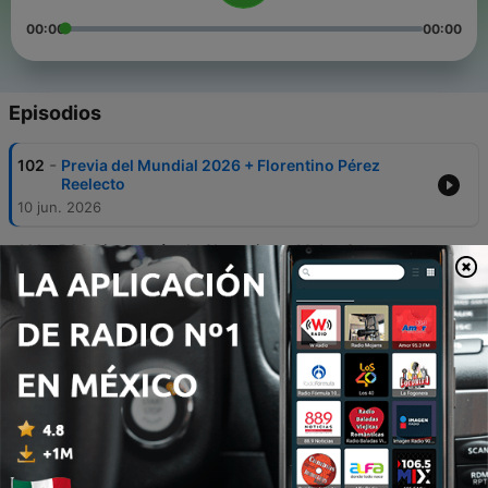
00:00
00:00
Episodios
-
102
Previa del Mundial 2026 + Florentino Pérez
Reelecto
10 jun. 2026
-
101
PSG Bicampeón de Champions, Myles Garrett a
los Rams y AJ Brown a los Patriots
03 jun. 2026
-
100
Arsenal Campeón, Guardiola Deja al City, Xabi
Alonso al Chelsea y Mourinho Regresa al Real
Madrid
21 mayo 2026
-
99
¿Para quién es el Mundial de Fútbol de 2026?,
Florentino Pérez y Michael Carrick
18 mayo 2026