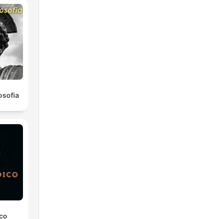
osofia
ico