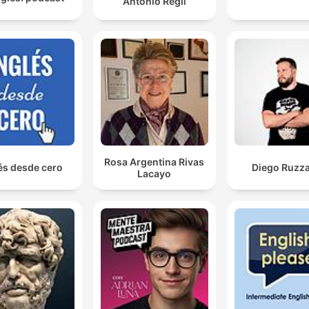
Antonio Regil
Rosa Argentina Rivas
és desde cero
Diego Ruzza
Lacayo