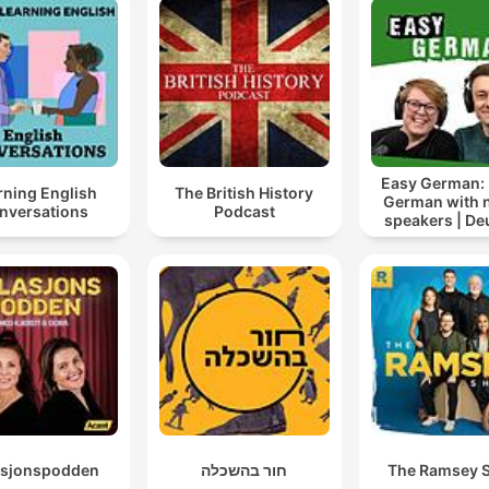
Easy German: 
rning English
The British History
German with n
nversations
Podcast
speakers | De
lernen mi
Muttersprach
asjonspodden
חור בהשכלה
The Ramsey 