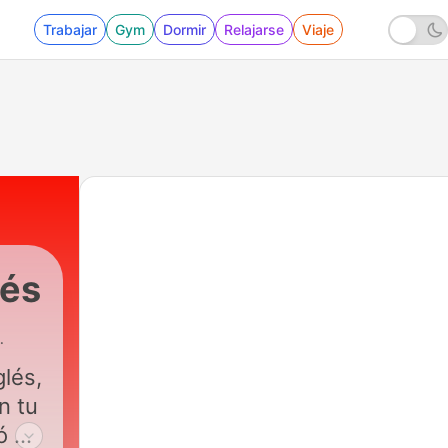
Trabajar
Gym
Dormir
Relajarse
Viaje
lés
lés,
n tu
jó de