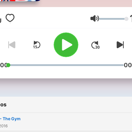
motivarte hace siglos, pero
tienes una misión: to spea
English like a native. Somo
Volumen
tus hosts, Phillip & Isabel,
creadores de Amigos Ingl
y los encargados de haber
cambiado el inglés de más 
millón de estudiantes en t
:00
00
el planeta. Sit back, relax y
vente a aprender 100% rea
English. ✨🇬🇧
ios
 - The Gym
2016