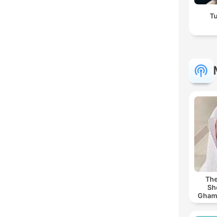
Tu
The
Sh
Ghamdi | كريم