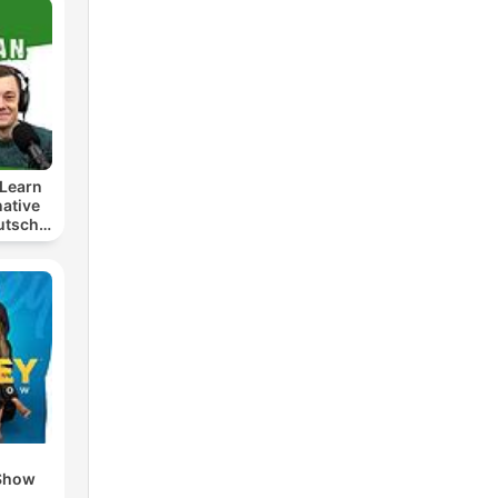
Learn
ative
utsch
t
lern
Show