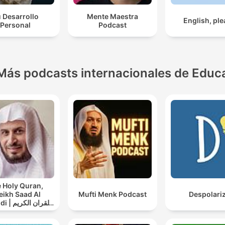
 Desarrollo
Mente Maestra
English, pl
Personal
Podcast
Más podcasts internacionales de Educ
 Holy Quran,
eikh Saad Al
Mufti Menk Podcast
Despolari
القران ال
سعد الغامدي