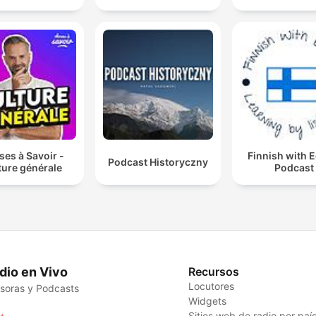
es à Savoir -
Finnish with 
Podcast Historyczny
ture générale
Podcast
dio en Vivo
Recursos
Locutores
soras y Podcasts
Widgets
Sitios web de radio por paí