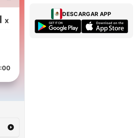
k
DESCARGAR APP
1
x
s
eses
de 1
odo
:00
l