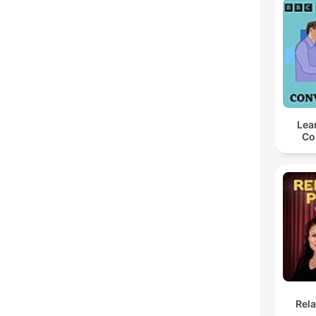
Lea
Co
Rel