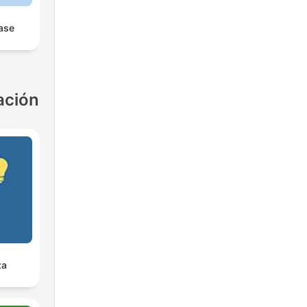
ease
ación
za