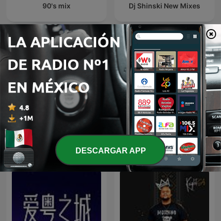
90's mix
Dj Shinski New Mixes
Sleep Meditation Music -
Exclusive Remix
Relaxing Music for Sleep,
Meditation & Relaxation
DESCARGAR APP