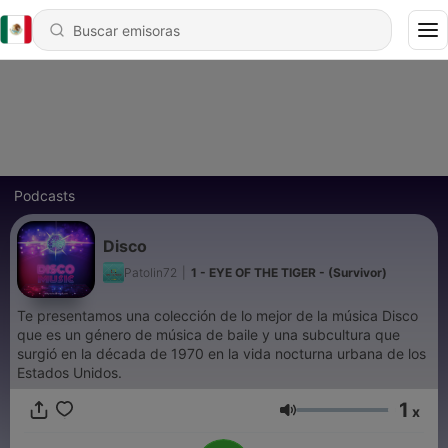
Podcasts
Disco
Patolin72
|
1 - EYE OF THE TIGER - (Survivor)
Te presentamos una colección de lo mejor de la música Disco
que es un género de música de baile y una subcultura que
surgió en la década de 1970 en la vida nocturna urbana de los
Estados Unidos.
1
x
Volumen