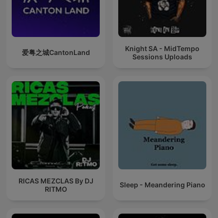
Knight SA - MidTempo
爱粤之城CantonLand
Sessions Uploads
RICAS MEZCLAS By DJ
Sleep - Meandering Piano
RITMO