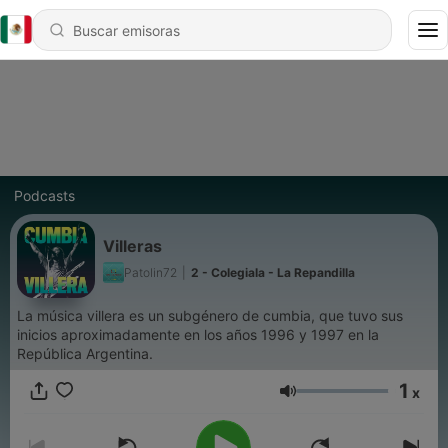
Podcasts
Villeras
Patolin72
|
2 - Colegiala - La Repandilla
La música villera es un subgénero de cumbia, que tuvo sus
inicios aproximadamente en los años 1996 y 1997 en la
República Argentina.
1
x
Volumen