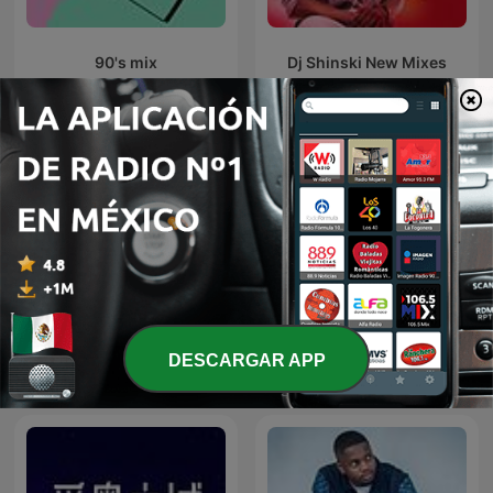
90's mix
Dj Shinski New Mixes
Sleep Meditation Music -
DESCARGAR APP
Exclusive Remix
Relaxing Music for Sleep,
Meditation & Relaxation