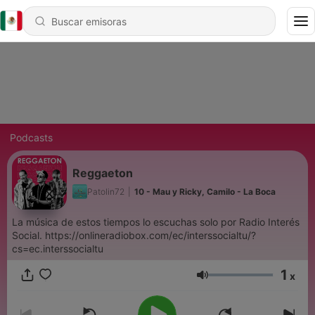
Podcasts
Reggaeton
Patolin72
|
10 - Mau y Ricky, Camilo - La Boca
La música de estos tiempos lo escuchas solo por Radio Interés
Social. https://onlineradiobox.com/ec/interssocialtu/?
cs=ec.interssocialtu
1
x
Volumen