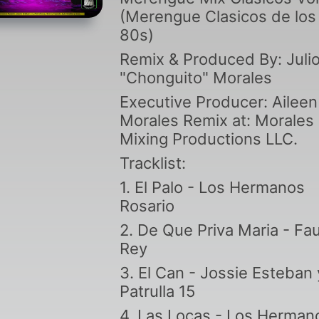
(Merengue
(Merengue Clasicos de los
Clasicos de los
80s)
Remix & Produced By: Juli
80s)
"Chonguito" Morales
Executive Producer: Aileen
Morales Remix at: Morales
Mixing Productions LLC.
Tracklist:
1. El Palo - Los Hermanos
Rosario
2. De Que Priva Maria - Fa
Rey
3. El Can - Jossie Esteban 
Patrulla 15
4. Las Locas - Los Herman