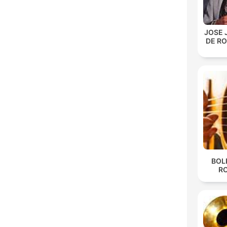
JOSE 
DE R
BOL
R