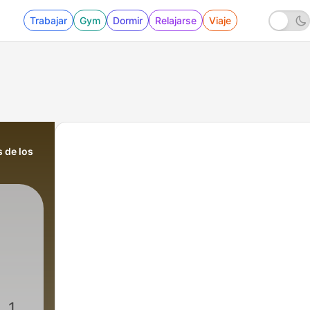
Trabajar
Gym
Dormir
Relajarse
Viaje
 de los
. 1