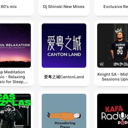
90's mix
Dj Shinski New Mixes
Exclusive R
ep Meditation
Knight SA - Mi
ic - Relaxing
爱粤之城CantonLand
Sessions Up
ic for Sleep,
editation &
Relaxation