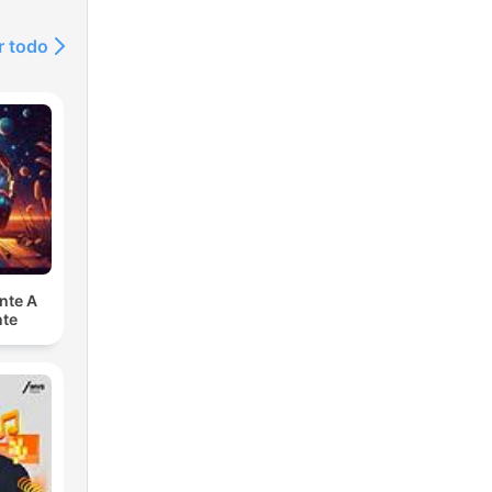
r todo
nte A
nte