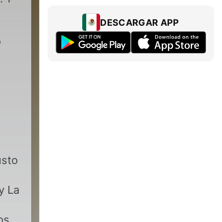
DESCARGAR APP
o
usto
y La
os