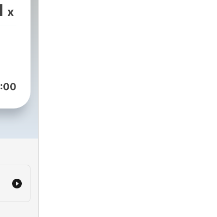
1
x
:00