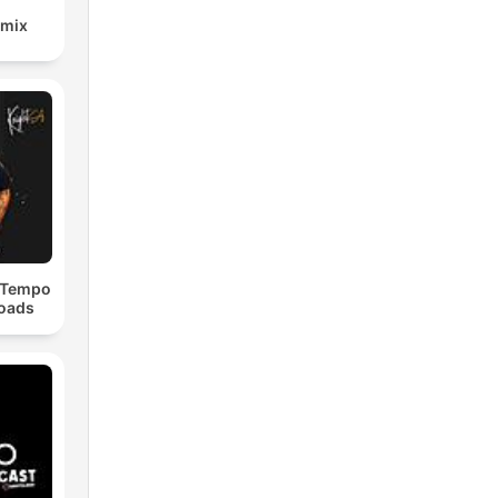
emix
dTempo
loads