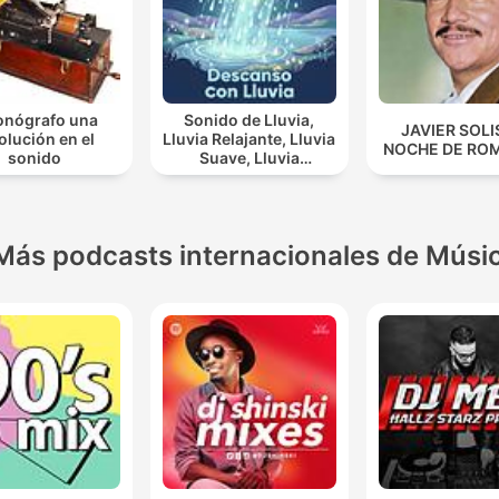
fonógrafo una
Sonido de Lluvia,
JAVIER SOLI
olución en el
Lluvia Relajante, Lluvia
NOCHE DE RO
sonido
Suave, Lluvia
Nocturna, Descanso
Con Lluvia
Más podcasts internacionales de Músi