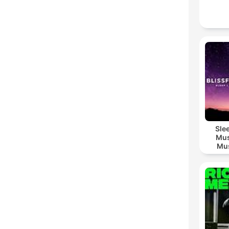
Sle
Mus
Mus
M