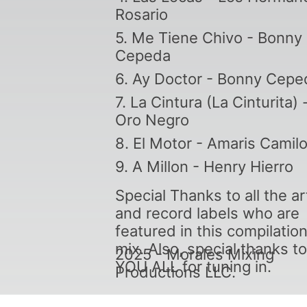
Rosario
5. Me Tiene Chivo - Bonny
Cepeda
6. Ay Doctor - Bonny Cepe
7. La Cintura (La Cinturita) 
Oro Negro
8. El Motor - Amaris Camil
9. A Millon - Henry Hierro
Special Thanks to all the ar
and record labels who are
featured in this compilatio
mix. Also, special thanks to
2025 - Morales Mixing
YOU ALL for tuning in.
Productions LLC.