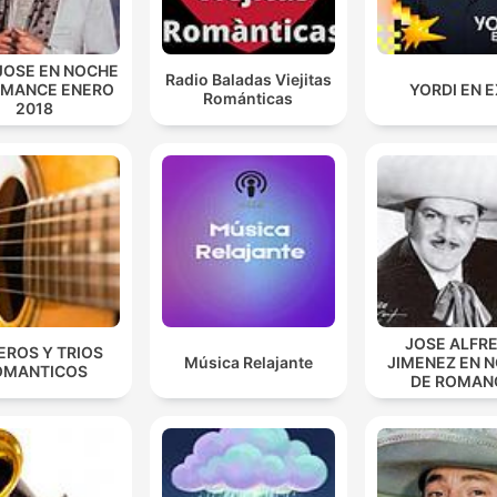
JOSE EN NOCHE
Radio Baladas Viejitas
OMANCE ENERO
YORDI EN 
Románticas
2018
JOSE ALFR
EROS Y TRIOS
Música Relajante
JIMENEZ EN 
OMANTICOS
DE ROMAN