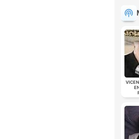
VICE
E