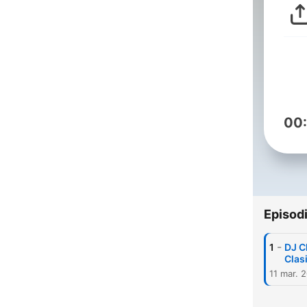
00
Episod
-
1
DJ C
Clas
11 mar. 