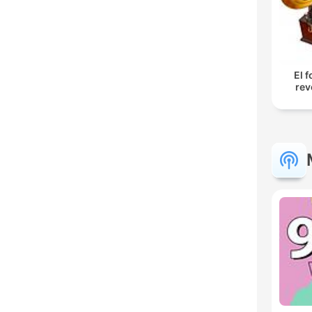
El 
rev