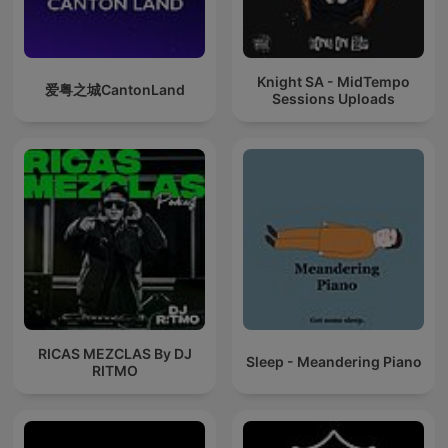
Knight SA - MidTempo
爱粤之城CantonLand
Sessions Uploads
RICAS MEZCLAS By DJ
Sleep - Meandering Piano
RITMO