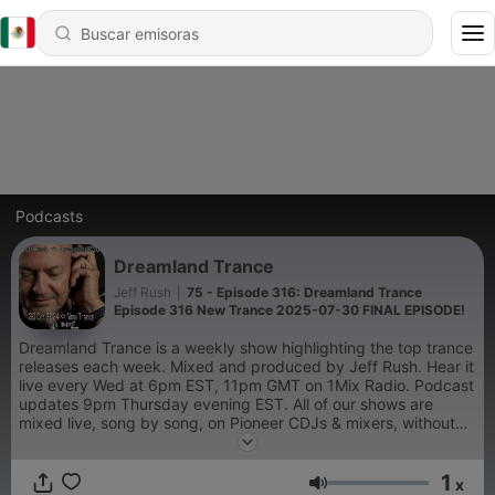
Podcasts
Dreamland Trance
Jeff Rush
|
75 - Episode 316: Dreamland Trance
Episode 316 New Trance 2025-07-30 FINAL EPISODE!
Dreamland Trance is a weekly show highlighting the top trance
releases each week. Mixed and produced by Jeff Rush. Hear it
live every Wed at 6pm EST, 11pm GMT on 1Mix Radio. Podcast
updates 9pm Thursday evening EST. All of our shows are
mixed live, song by song, on Pioneer CDJs & mixers, without
the use of sync or pre-production.
1
x
Volumen