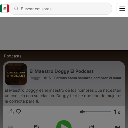
Podcasts
El Maestro Doggy El Podcast
Doggy
|
995 - Formas como hombres compran el amor
El Maestro Doggy es el maestro de los hombres que necesitan
un consejo con su relacion. Doggy te dice que tipo de mujer es
la correcta para ti.
1
x
Volumen