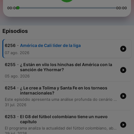
00:00
00:00
Episodios
-
6256
América de Cali líder de la liga
07 ago. 2026
-
6255
¿ Están en vilo los hinchas del América con la
sanción de Yhormar?
05 ago. 2026
-
6254
¿ Le cree a Tolima y Santa Fe en los torneos
internacionales?
Este episódio apresenta uma análise profunda do cenário futebolístico colombiano, abordando o desempenho de clubes como Santa Fe, Tolima e Millonarios em torneios nacionais e sul-americanos. Os comentaristas debatem a situação de treinadores, o impacto de jogadores estrangeiros e as movimentações de mercado, além de refletirem sobre o legado histórico de ícones como Franco Baresi. A discussão expande-se para o panorama internacional, cobrindo rumores de transferências de grandes craques colombianos, as incertezas sobre a privatização da Copa do Mundo pela FIFA e os desafios enfrentados por atletas em fim de carreira. O programa encerra com debates sobre a seleção colombiana, incluindo a disputa pela titularidade no gol e conquistas esportivas em outros modalidades.
31 jul. 2026
-
6253
El G8 del fútbol colombiano tiene un nuevo
capítulo
El programa analiza la actualidad del fútbol colombiano, abordando desde la asamblea de la División Mayor y las tensiones por los derechos de televisión, hasta la crisis de profesionalismo en el arbitraje nacional. También se discuten temas de mercado como el valor de Davinson Sánchez y el futuro de Falcao García. Además, se repasan noticias internacionales y diversas disciplinas, incluyendo el desempeño de la selección femenina en los Juegos Centroamericanos, el ranking mundial de ligas según Opta y novedades en el béisbol y el automovilismo.
29 jul. 2026