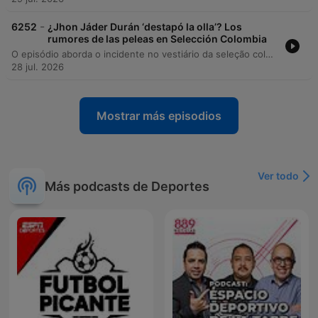
-
6252
¿Jhon Jáder Durán ‘destapó la olla’? Los
rumores de las peleas en Selección Colombia
O episódio aborda o incidente no vestiário da seleção colombiana envolvendo Jhon Durán e o técnico Néstor Lorenzo, debatendo as consequências de sua conduta para a carreira do jogador e os impactos na gestão do elenco. A discussão explora se o atleta enfrenta um processo de autodestruição por falta de maturidade ou se é vítima de circunstâncias. Além disso, o programa analisa o cenário do futebol colombiano, desde a importância da estruturação das bases com jogadores como Cuadrado e Jerry Mina até as movimentações no mercado, incluindo a transferência de Carlos Baca para o Deportivo Cali. O debate encerra com reflexões sobre o futuro de ícones como Falcao e a situação física de jogadores como Luis Sinisterra e Juan Fernando Quintero.
28 jul. 2026
Mostrar más episodios
Ver todo
Más podcasts de Deportes