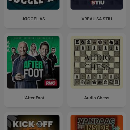
JØGGEL AS
VREAU SĂ ȘTIU
L'After Foot
Audio Chess