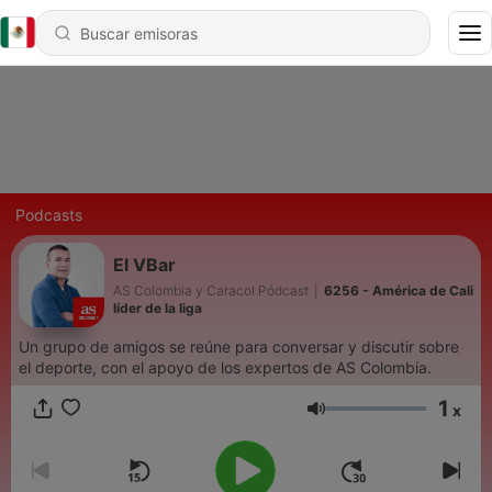
Podcasts
El VBar
AS Colombia y Caracol Pódcast
|
6256 - América de Cali
líder de la liga
Un grupo de amigos se reúne para conversar y discutir sobre
el deporte, con el apoyo de los expertos de AS Colombia.
1
x
Volumen