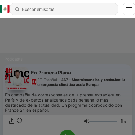
Podcasts
En Primera Plana
RFI Español
|
467 - Macroincendios y canículas: la
emergencia climática asola Europa
En compañía de corresponsales de la prensa extranjera en
París y de expertos analizamos cada semana lo más
destacado de la actualidad. Un programa coproducido con
France 24 en español.
1
x
Volumen