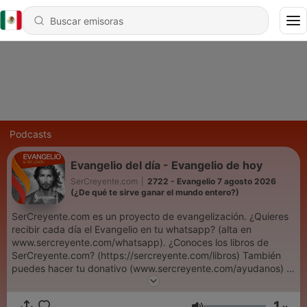
Podcasts
Evangelio del día - Evangelio de hoy
SerCreyente.com
|
2722 - Evangelio 7 agosto 2026
(¿De qué te sirve ganar el mundo entero?)
SerCreyente.com es un proyecto de evangelización. ¿Quieres
recibir cada día el Evangelio en tu whatsapp? (alta en
www.sercreyente.com/whatsapp). ¿Conoces los libros de
SerCreyente.com? (https://sercreyente.com/libros) También
puedes hacer tu donativo (www.sercreyente.com/ayudanos) o
contactarnos (info@sercreyente.com). Evangelio de hoy,
Evangelho de hoje, Liturgia Diária, Palavra do dia, Evangelio,
1