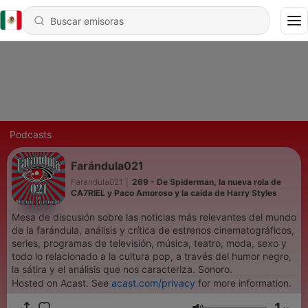
Podcasts
Farándula021
Farandula021
|
269 - De Spiderman, la nueva rola de
CA7RIEL y Paco Amoroso y la caída de Harry Styles
Mesa de discusión sobre las noticias más relevantes del mundo
de la farándula, análisis y crítica de estrenos cinematográficos,
series, programas de televisión, música, teatro, moda, sexo y
todo lo relacionado a la cultura pop, a través del humor negro,
la sátira y el análisis que nos caracteriza. Sonoro.
Hosted on Acast. See
acast.com/privacy
for more information.
1