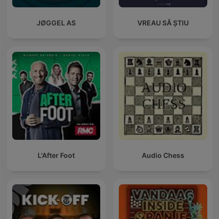
JØGGEL AS
VREAU SĂ ȘTIU
L'After Foot
Audio Chess