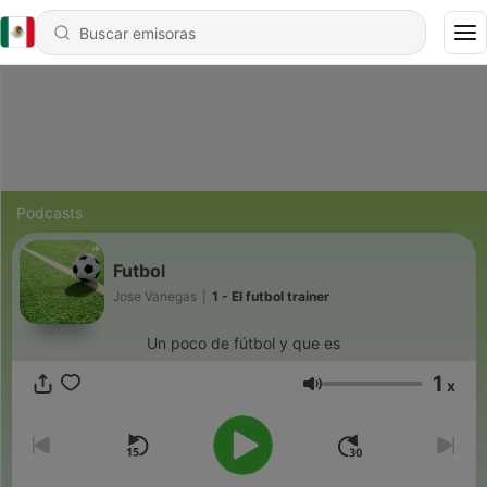
Podcasts
Futbol
Jose Vanegas
|
1 - El futbol trainer
Un poco de fútbol y que es
1
x
Volumen