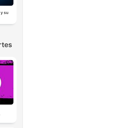
y su
rtes
A