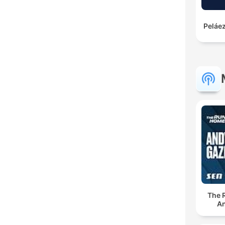
Peláez
The 
An