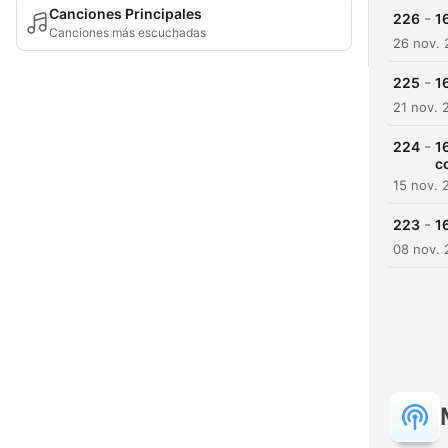
Canciones Principales
-
226
1
Canciones más escuchadas
26 nov.
-
225
1
21 nov. 
-
224
1
c
15 nov. 
-
223
1
08 nov.