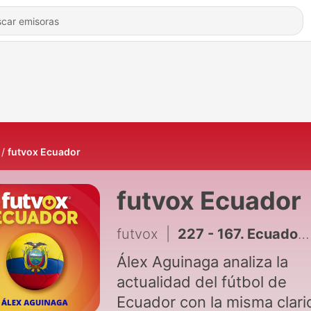
futvox Ecuador
futvox Ecuador
futvox
|
227 - 167. Ecuador eliminado, pero orgullosos
Álex Aguinaga analiza la
actualidad del fútbol de
Ecuador con la misma clar