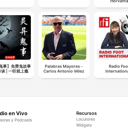
Horváth
鬼事】免费鬼故事
Palabras Mayores -
Radio Foo
谈 | 一听就上瘾
Carlos Antonio Vélez
Internation
dio en Vivo
Recursos
Locutores
soras y Podcasts
Widgets