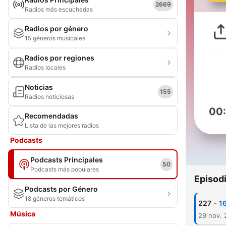
2669
Radios más escuchadas
Radios por género
15 géneros musicales
Radios por regiones
Radios locales
Noticias
155
Radios noticiosas
00
Recomendadas
Lista de las mejores radios
Podcasts
Podcasts Principales
50
Podcasts más populares
Episod
Podcasts por Género
18 géneros temáticos
-
227
1
Música
29 nov.