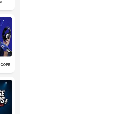
ro
e COPE