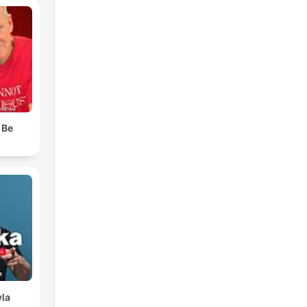
 Be
vla