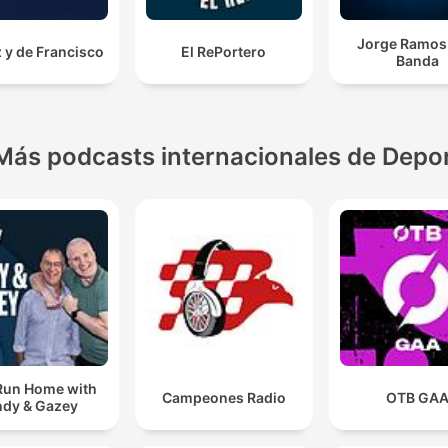
Jorge Ramos 
 y de Francisco
El RePortero
Banda
Más podcasts internacionales de Depo
Run Home with
Campeones Radio
OTB GA
dy & Gazey