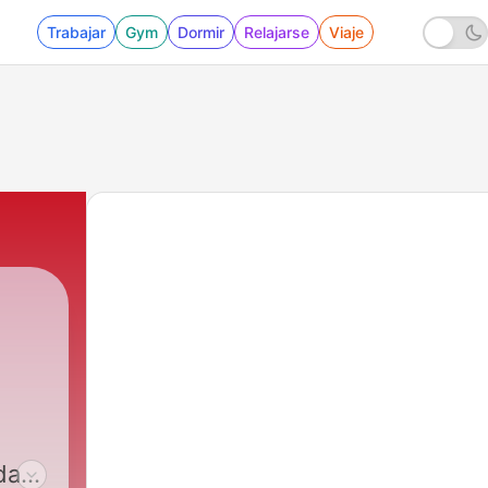
Trabajar
Gym
Dormir
Relajarse
Viaje
idad