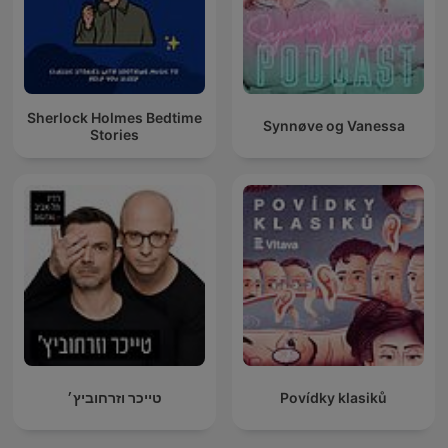
Sherlock Holmes Bedtime
Synnøve og Vanessa
Stories
טייכר וזרחוביץ׳
Povídky klasiků