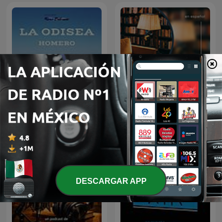
Audiolibro La Odisea |
AudioLibros
Homero
DESCARGAR APP