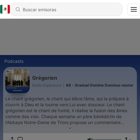
Podcasts
Grégorien
Radio Espérance
|
68 - Graduel Domine Dominus noster
Le chant grégorien, le chant qui élève l’âme, qui la prépare à
s’ouvrir à Dieu et la tourne vers Lui avec douceur. Le chant
grégorien est le chant de l’unité, il réalise la fusion des âmes
comme des voix. Chaque semaine un père bénédictin de
l'Abbaye Notre-Dame de Triors propose un commentaire
spirituel et musical d'une pièce grégorienne tirée du répertoire
liturgique latin. Une émission diffusée sur les ondes de Radio
1