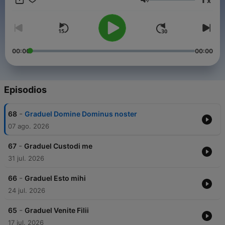
x
Espérance le vendredi à 10h et 23h30, le dimanche à 02h30 et
Volumen
15h30.
00:00
00:00
Episodios
-
68
Graduel Domine Dominus noster
07 ago. 2026
-
67
Graduel Custodi me
31 jul. 2026
-
66
Graduel Esto mihi
24 jul. 2026
-
65
Graduel Venite Filii
17 jul. 2026