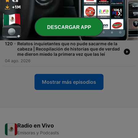
de repartidores de pizza
06 ago. 2026
-
121
3 historias reales y escalofriantes de terror sobre
citas online que harán que borres la app
DESCARGAR APP
05 ago. 2026
-
120
Relatos inquietantes que no pude sacarme de la
cabeza | Recopilación de historias que de verdad
me dieron miedo la primera vez que las leí
04 ago. 2026
Mostrar más episodios
Radio en Vivo
Emisoras y Podcasts