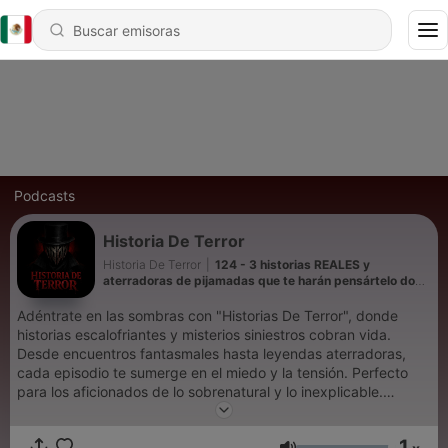
Podcasts
Historia De Terror
Historia De Terror
|
124 - 3 historias REALES y
aterradoras de pijamadas que te harán pensártelo dos
veces antes de quedarte a dormir
Adéntrate en las sombras con "Historias De Terror", donde
historias escalofriantes y misterios siniestros cobran vida.
Desde encuentros fantasmales hasta leyendas aterradoras,
cada episodio te sumerge en el miedo y la tensión. Perfecto
para los aficionados de lo sobrenatural y lo inexplicable.
¡Suscríbete ahora para emociones semanales que perseguirán
tus noches! Podcast de terror, historias escalofriantes,
1