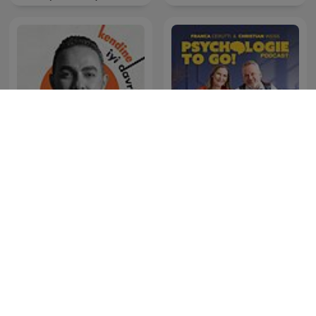
Sound For Sleep | ASMR
Kendine İyi Davran
Psychologie to go!