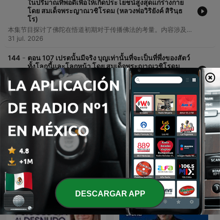
ในปริมาณที่พอดีเพื่อให้เกิดประโยชน์สูงสุดแก่ร่างกาย
โดย สมเด็จพระญาณวชิโรดม (หลวงพ่อวิริยังค์ สิรินฺธ
โร)
本集节目探讨了佛陀在悟道初期对于传播佛法的考量。内容涉及佛法深奥程度与众生理解能力之间的关系，以及关于法律、文化与修行实践的初步讨论。
31 jul. 2026
-
144
ตอน 107 เปรตนั้นมีจริง บุญเท่านั้นที่จะเป็นที่พึ่งของสัตว์
ทั้งโลกนี้และโลกหน้า โดย สมเด็จพระญาณวชิโรดม
(หลวงพ่อวิริยังค์ สิรินฺธโร)
08 mar. 2026
Mostrar más episodios
Ver todo
Más podcasts de Salud y forma
física
DESCARGAR APP