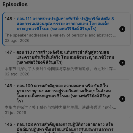
Episodios
-
148
ตอน 111 จากพรานป่าสู่มหากษัตริย์: ปาฏิหาริย์แห่งศีล 8
และการแผ่ส่วนกุศล ธรรมะจากต่างแดน โดย สมเด็จ
พระญาณวชิโรดม (หลวงพ่อวิริยังค์ สิรินฺธโร)
The speaker addresses a variety of personal and abstract themes, beginning with an introduction to a problem related to culture and S.N.R.K. The narrative touches upon experiences involving family, religious figures like priests, and the complexities of financial matters, specifically regarding money that was not considered the best. The discourse moves through reflections on past actions, the necessity of traveling to the city, and the pursuit of knowledge. The episode concludes with a repetitive emphasis on the importance of creating and applying knowledge in the world.
03 ago. 2026
-
147
ตอน 110 การสร้างพลังจิต: แก่นสารสำคัญสู่ความสุข
และความสำเร็จที่แท้จริง โดย สมเด็จพระญาณวชิโรดม
(หลวงพ่อวิริยังค์ สิรินฺธโร)
本集节目探讨了人类对生命圆满与幸福的普遍追求。通过对生存欲望、意识状态以及社会责任感的思考，内容涉及了个体在面对现实世界时的心理预期与应对方式。
02 ago. 2026
-
146
ตอน 109 ความสำคัญของ ความอดทน หรือ ขันติ ใน
ฐานะรากฐานของการอยู่ร่วมกันอย่างเป็นสุขในสังคม
โดย สมเด็จพระญาณวชิโรดม (หลวงพ่อวิริยังค์ สิรินฺธ
โร)
本集内容探讨了关于耐心与精神力量的主题。演讲者强调了耐心的三个维度，包括忍受困难、忍受劳苦以及忍受内心的痛苦。此外，内容还涉及了通过日常的学习与实践来积累知识与精神能量的过程。
31 jul. 2026
-
145
ตอน 108 ความสำคัญของการปฏิบัติทางสายกลาง หรือ
มัชฌิมาปฏิปทา ซึ่งเปรียบเสมือนการรับประทานอาหาร