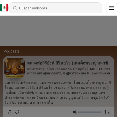
Podcasts
หลวงพ่อวิริยังค์ สิรินฺธโร (สมเด็จพระญาณวชิ
พระธรรมเทศนาโดย หลวงพ่อวิริยังค์ สิรินฺธโร
|
148 - ตอน 111
จากพรานป่าสู่มหากษัตริย์: ปาฏิหาริย์แห่งศีล 8 และการแผ่ส่วน
กุศล ธรรมะจากต่างแดน โดย สมเด็จพระญาณวชิโรดม (หลวงพ่อ
วิริยังค์ สิรินฺธโร)
จุดประสงค์เพื่อการเผยแพร่ พระธรรมเทศนาโดย สมเด็จพระญาณวชิ
โรดม หลวงพ่อวิริยังค์ สิรินฺธโร เจ้าอาวาสวัดธรรมมงคล ประธานผู้
ก่อตั้งสถาบันพลังจิตตานุภาพ และประธานคณะสงฆ์ธรรมยุตแห่ง
ประเทศแคนาดา ณ วัดธรรมมงคล เถาบุญญนนท์วิหาร สุขุมวิท 101
จังหวัดกรุงเทพมหานคร เท่านั้น
1
x
Volumen