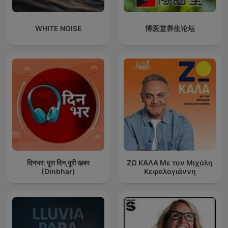
WHITE NOISE
博医堂养生论坛
दिनभर: पूरा दिन,पूरी ख़बर
ΖΩ ΚΑΛΑ Με τον Μιχάλη
(Dinbhar)
Κεφαλογιάννη