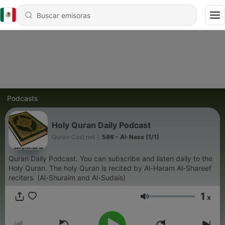
Podcasts
Holy Quran Daily Podcast
Quran-Cast.net
|
586 - Al-Nass (1/1)
Quran Daily Podcast. You can subscribe and listen daily to the
Holy Quran. The holy Quran is recited by Al-Haram Al-Shareef
reciters. (Al-Shuraim and Al-Sudais)
1
x
Volumen