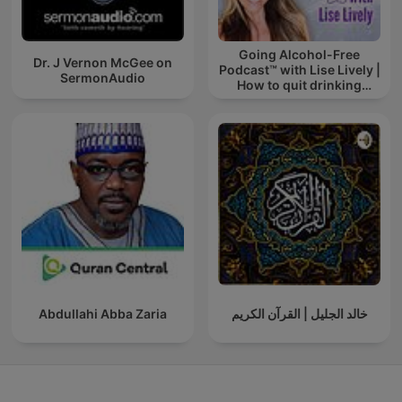
Going Alcohol-Free
Dr. J Vernon McGee on
Podcast™ with Lise Lively |
SermonAudio
How to quit drinking
alcohol
Abdullahi Abba Zaria
خالد الجليل | القرآن الكريم