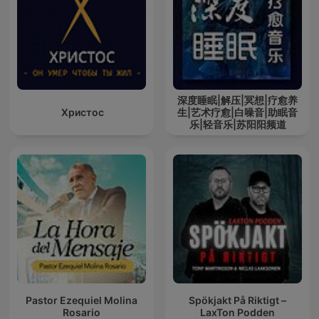
深度睡眠|解压|冥想|疗愈养
Христос
生|艺术疗愈|白噪音|助眠音
乐|轻音乐|苏阳阳频道
Pastor Ezequiel Molina
Spökjakt På Riktigt –
Rosario
LaxTon Podden