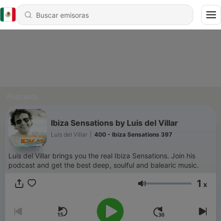
Podcasts
Ibiza Sensations by Luis del Villar
Luis del Villar
|
400 - Ibiza Sensations 397
Luis del Villar brings you the real Ibiza Sensations. Join his
podcast and get the best deep, soulful and balearic music.
1
x
Volumen