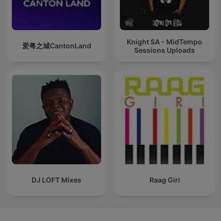
Knight SA - MidTempo
爱粤之城CantonLand
Sessions Uploads
DJ LOFT Mixes
Raag Giri